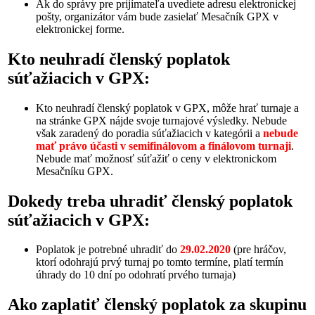
Ak do správy pre prijímateľa uvediete adresu elektronickej
pošty, organizátor vám bude zasielať Mesačník GPX v
elektronickej forme.
Kto neuhradí členský poplatok
súťažiacich v GPX:
Kto neuhradí členský poplatok v GPX, môže hrať turnaje a
na stránke GPX nájde svoje turnajové výsledky. Nebude
však zaradený do poradia súťažiacich v kategórii a
nebude
mať právo účasti v semifinálovom a finálovom turnaji
.
Nebude mať možnosť súťažiť o ceny v elektronickom
Mesačníku GPX.
Dokedy treba uhradiť členský poplatok
súťažiacich v GPX:
Poplatok je potrebné uhradiť do
29.02.2020
(pre hráčov,
ktorí odohrajú prvý turnaj po tomto termíne, platí termín
úhrady do 10 dní po odohratí prvého turnaja)
Ako zaplatiť členský poplatok za skupinu