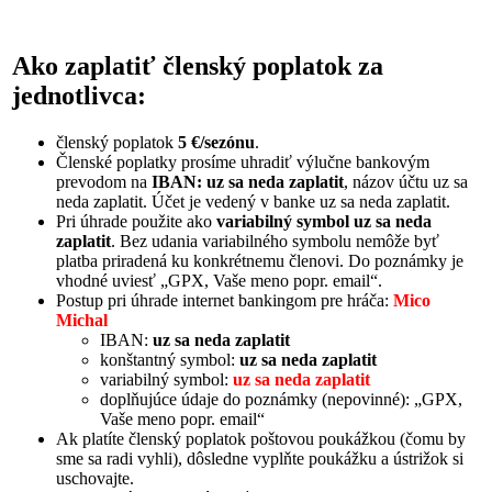
Ako zaplatiť členský poplatok za
jednotlivca:
členský poplatok
5 €/sezónu
.
Členské poplatky prosíme uhradiť výlučne bankovým
prevodom na
IBAN: uz sa neda zaplatit
, názov účtu uz sa
neda zaplatit. Účet je vedený v banke uz sa neda zaplatit.
Pri úhrade použite ako
variabilný symbol uz sa neda
zaplatit
. Bez udania variabilného symbolu nemôže byť
platba priradená ku konkrétnemu členovi. Do poznámky je
vhodné uviesť „GPX, Vaše meno popr. email“.
Postup pri úhrade internet bankingom pre hráča:
Mico
Michal
IBAN:
uz sa neda zaplatit
konštantný symbol:
uz sa neda zaplatit
variabilný symbol:
uz sa neda zaplatit
doplňujúce údaje do poznámky (nepovinné): „GPX,
Vaše meno popr. email“
Ak platíte členský poplatok poštovou poukážkou (čomu by
sme sa radi vyhli), dôsledne vyplňte poukážku a ústrižok si
uschovajte.