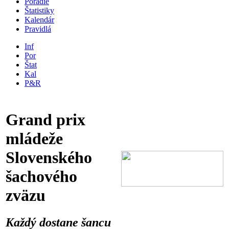
Poradie
Štatistiky
Kalendár
Pravidlá
Inf
Por
Štat
Kal
P&R
Grand prix
mládeže
Slovenského
šachového
zväzu
Každý dostane šancu