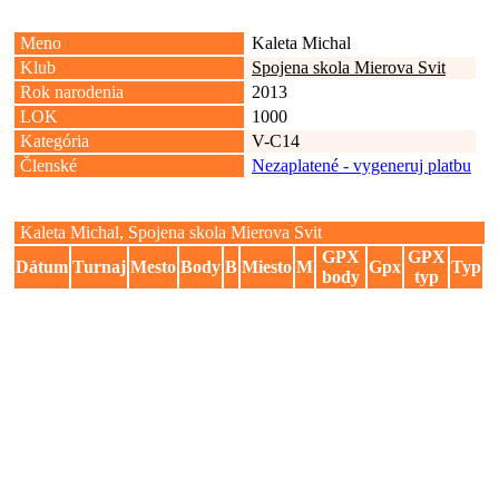
Meno
Kaleta Michal
Klub
Spojena skola Mierova Svit
Rok narodenia
2013
LOK
1000
Kategória
V-C14
Členské
Nezaplatené - vygeneruj platbu
Kaleta Michal, Spojena skola Mierova Svit
GPX
GPX
Dátum
Turnaj
Mesto
Body
B
Miesto
M
Gpx
Typ
body
typ