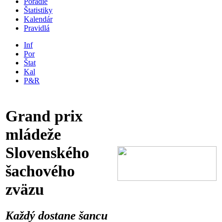
Poradie
Štatistiky
Kalendár
Pravidlá
Inf
Por
Štat
Kal
P&R
Grand prix
mládeže
Slovenského
šachového
zväzu
Každý dostane šancu