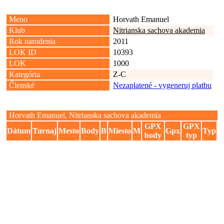
Meno
Horvath Emanuel
Klub
Nitrianska sachova akademia
Rok narodenia
2011
LOK ID
10393
LOK
1000
Kategória
Z-C
Členské
Nezaplatené - vygeneruj platbu
Horvath Emanuel, Nitrianska sachova akademia
GPX
GPX
Dátum
Turnaj
Mesto
Body
B
Miesto
M
Gpx
Typ
body
typ