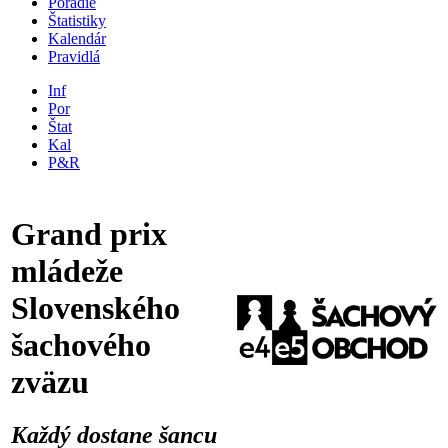
Poradie
Štatistiky
Kalendár
Pravidlá
Inf
Por
Štat
Kal
P&R
Grand prix
mládeže
Slovenského
šachového
zväzu
Každý dostane šancu