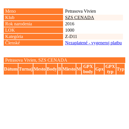
Meno
Petrasova Vivien
Klub
SZS CENADA
Rok narodenia
2016
LOK
1000
Kategória
Z-D11
Členské
Nezaplatené - vygeneruj platbu
Petrasova Vivien, SZS CENADA
GPX
GPX
Dátum
Turnaj
Mesto
Body
B
Miesto
M
Gpx
Typ
body
typ