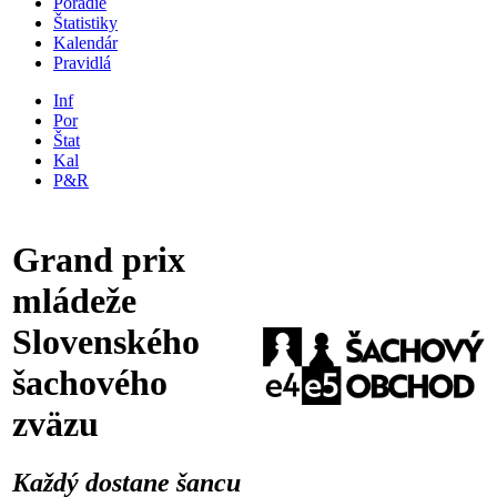
Poradie
Štatistiky
Kalendár
Pravidlá
Inf
Por
Štat
Kal
P&R
Grand prix
mládeže
Slovenského
šachového
zväzu
Každý dostane šancu