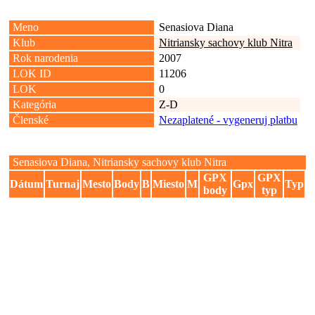
Meno
Senasiova Diana
Klub
Nitriansky sachovy klub Nitra
Rok narodenia
2007
LOK ID
11206
LOK
0
Kategória
Z-D
Členské
Nezaplatené - vygeneruj platbu
Senasiova Diana, Nitriansky sachovy klub Nitra
GPX
GPX
Dátum
Turnaj
Mesto
Body
B
Miesto
M
Gpx
Typ
body
typ