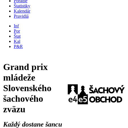
Poradie
Štatistiky
Kalendár
Pravidlá
Inf
Por
Štat
Kal
P&R
Grand prix
mládeže
Slovenského
šachového
zväzu
Každý dostane šancu