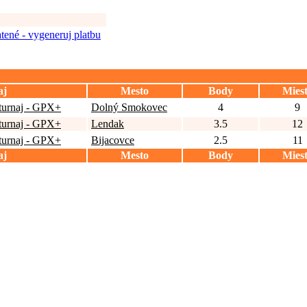
tené - vygeneruj platbu
aj
Mesto
Body
Mies
.turnaj - GPX+
Dolný Smokovec
4
9
.turnaj - GPX+
Lendak
3.5
12
.turnaj - GPX+
Bijacovce
2.5
11
aj
Mesto
Body
Mies