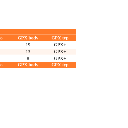
to
GPX body
GPX typ
19
GPX+
13
GPX+
8
GPX+
to
GPX body
GPX typ