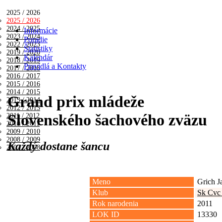
2025 / 2026
2025 / 2026
2024 / 2025
Informácie
2023 / 2024
Poradie
2022 / 2023
Štatistiky
2019 / 2020
Kalendár
2018 / 2019
Pravidlá a Kontakty
2017 / 2018
2016 / 2017
2015 / 2016
2014 / 2015
Grand prix mládeže
2013 / 2014
2012 / 2013
Slovenského šachového zväzu
2011 / 2012
2010 / 2011
2009 / 2010
2008 / 2009
Každý dostane šancu
2007 / 2008
Meno
Grich J
Klub
Sk Cvc
Rok narodenia
2011
LOK ID
13330