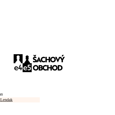
an
 Lendak