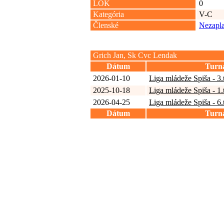
LOK
0
Kategória
V-C
Členské
Nezapla
Grich Jan, Sk Cvc Lendak
Dátum
Turn
2026-01-10
Liga mládeže Spiša - 3
2025-10-18
Liga mládeže Spiša - 1
2026-04-25
Liga mládeže Spiša - 6
Dátum
Turn