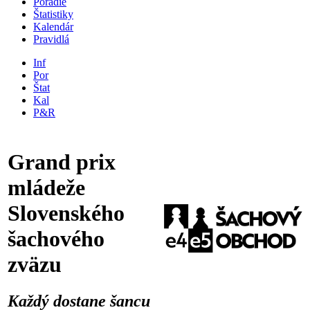
Poradie
Štatistiky
Kalendár
Pravidlá
Inf
Por
Štat
Kal
P&R
Grand prix
mládeže
Slovenského
šachového
zväzu
Každý dostane šancu