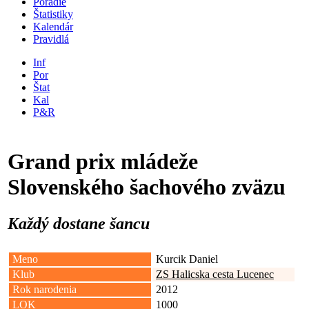
Poradie
Štatistiky
Kalendár
Pravidlá
Inf
Por
Štat
Kal
P&R
Grand prix mládeže
Slovenského šachového zväzu
Každý dostane šancu
Meno
Kurcik Daniel
Klub
ZS Halicska cesta Lucenec
Rok narodenia
2012
LOK
1000