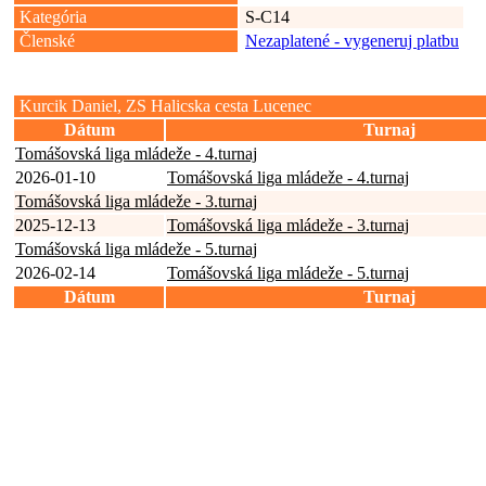
Kategória
S-C14
Členské
Nezaplatené - vygeneruj platbu
Kurcik Daniel, ZS Halicska cesta Lucenec
Dátum
Turnaj
Tomášovská liga mládeže - 4.turnaj
2026-01-10
Tomášovská liga mládeže - 4.turnaj
Tomášovská liga mládeže - 3.turnaj
2025-12-13
Tomášovská liga mládeže - 3.turnaj
Tomášovská liga mládeže - 5.turnaj
2026-02-14
Tomášovská liga mládeže - 5.turnaj
Dátum
Turnaj