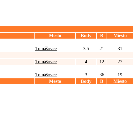
Mesto
Body
B
Miesto
Tomášovce
3.5
21
31
Tomášovce
4
12
27
Tomášovce
3
36
19
Mesto
Body
B
Miesto