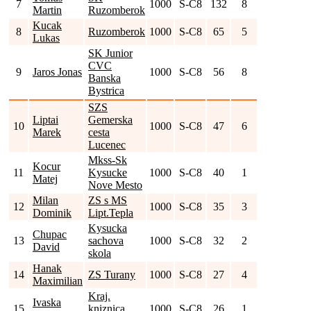
7
1000
S-C8
132
8
Martin
Ruzomberok
Kucak
8
Ruzomberok
1000
S-C8
65
5
Lukas
SK Junior
CVC
9
Jaros Jonas
1000
S-C8
56
8
Banska
Bystrica
SZS
Liptai
Gemerska
10
1000
S-C8
47
6
Marek
cesta
Lucenec
Mkss-Sk
Kocur
11
Kysucke
1000
S-C8
40
1
Matej
Nove Mesto
Milan
ZS s MS
12
1000
S-C8
35
3
Dominik
Lipt.Tepla
Kysucka
Chupac
13
sachova
1000
S-C8
32
2
David
skola
Hanak
14
ZS Turany
1000
S-C8
27
4
Maximilian
Kraj.
Ivaska
15
kniznica
1000
S-C8
26
1