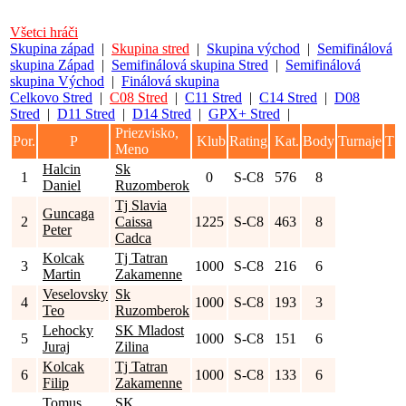
Všetci hráči
Skupina západ
|
Skupina stred
|
Skupina východ
|
Semifinálová
skupina Západ
|
Semifinálová skupina Stred
|
Semifinálová
skupina Východ
|
Finálová skupina
Celkovo Stred
|
C08 Stred
|
C11 Stred
|
C14 Stred
|
D08
Stred
|
D11 Stred
|
D14 Stred
|
GPX+ Stred
|
Priezvisko,
Por.
P
Klub
Rating
Kat.
Body
Turnaje
T
Meno
Halcin
Sk
1
0
S-C8
576
8
Daniel
Ruzomberok
Tj Slavia
Guncaga
2
Caissa
1225
S-C8
463
8
Peter
Cadca
Kolcak
Tj Tatran
3
1000
S-C8
216
6
Martin
Zakamenne
Veselovsky
Sk
4
1000
S-C8
193
3
Teo
Ruzomberok
Lehocky
SK Mladost
5
1000
S-C8
151
6
Juraj
Zilina
Kolcak
Tj Tatran
6
1000
S-C8
133
6
Filip
Zakamenne
Tomus
SK