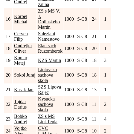
Ondrej
Zilina
ZS s MS V.
Korbel
J.
16
1000
S-C8
24
1
Michal
Dolinskeho
Martin
Cerven
Saleziani
17
1000
S-C8
21
1
Filip
Namestovo
Ondrejka
Elan sach
18
1000
S-C8
20
1
Oliver
Ruzomberok
Koniar
19
KZS Martin
1000
S-C8
18
3
Matej
Liptovska
20
Sokol Juraj
sachova
1000
S-C8
18
1
skola
SZS Lipova
21
Kasak Jan
1000
S-C8
13
1
Rajec
Kysucka
Tajdar
22
sachova
1000
S-C8
11
2
Darius
skola
Bobko
ZS s MS
23
1000
S-C8
11
4
Andrej
Lipt.Tepla
Vojtko
CVC
24
1000
S-C8
10
2
Alex
L.Mikulas