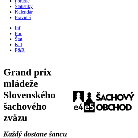
Poradie
Štatistiky
Kalendár
Pravidlá
Inf
Por
Štat
Kal
P&R
Grand prix
mládeže
Slovenského
šachového
zväzu
Každý dostane šancu