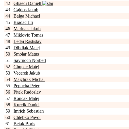
42
Ghaedi Daniell
43
Gajdos Jakub
44
Balga Michael
45
Bradac Jiri
46
Marinak Jakub
47
Miklovic Tomas
48
Ledaj Rastislav
49
Dibdiak Matej
50
Smolar Matus
51
Savrnoch Norbert
52
Chupac Matej
53
Vecerek Jakub
54
Majchrak Michal
55
Pepucha Peter
56
Pitek Radoslav
57
Roncak Matej
58
Kurcik Daniel
59
Imrich Sebastian
60
Chlebko Pavol
61
Betak Boris