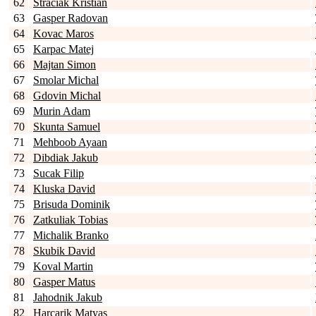
62
Straciak Kristian
63
Gasper Radovan
64
Kovac Maros
65
Karpac Matej
66
Majtan Simon
67
Smolar Michal
68
Gdovin Michal
69
Murin Adam
70
Skunta Samuel
71
Mehboob Ayaan
72
Dibdiak Jakub
73
Sucak Filip
74
Kluska David
75
Brisuda Dominik
76
Zatkuliak Tobias
77
Michalik Branko
78
Skubik David
79
Koval Martin
80
Gasper Matus
81
Jahodnik Jakub
82
Harcarik Matyas