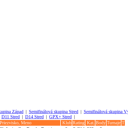
kupina Západ
|
Semifinálová skupina Stred
|
Semifinálová skupina 
|
D11 Stred
|
D14 Stred
|
GPX+ Stred
|
Priezvisko, Meno
Klub
Rating
Kat.
Body
Turnaje
T