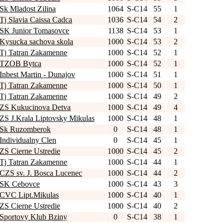
Sk Mladost Zilina
1064
S-C14
55
1
Tj Slavia Caissa Cadca
1036
S-C14
54
2
SK Junior Tomasovce
1138
S-C14
53
1
Kysucka sachova skola
1000
S-C14
53
2
Tj Tatran Zakamenne
1000
S-C14
52
1
TZOB Bytca
1000
S-C14
52
1
Inbest Martin - Dunajov
1000
S-C14
51
1
Tj Tatran Zakamenne
1000
S-C14
50
1
Tj Tatran Zakamenne
1000
S-C14
49
2
ZS Kukucinova Detva
1000
S-C14
49
4
ZS J.Krala Liptovsky Mikulas
1000
S-C14
48
1
Sk Ruzomberok
0
S-C14
48
1
Individualny Clen
0
S-C14
45
1
ZS Cierne Ustredie
1000
S-C14
45
2
Tj Tatran Zakamenne
1000
S-C14
44
1
CZS sv. J. Bosca Lucenec
1000
S-C14
44
2
SK Cebovce
1000
S-C14
43
3
CVC Lipt.Mikulas
1000
S-C14
40
1
ZS Cierne Ustredie
1000
S-C14
40
2
Sportovy Klub Bziny
0
S-C14
38
1