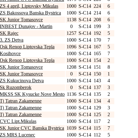
ZS 4 april, Liptovsky Mikulas
1000
S-C14
224
6
ZS Bakossova Banska Bystrica
1000
S-C14
214
6
SK Junior Tomasovce
1138
S-C14
208
6
INBEST Dunajov - Martin
0
S-C14
199
3
SK Rajec
1257
S-C14
192
5
3. ZS Detva
1000
S-C14
170
7
Osk Renop Liptovska Tepla
1096
S-C14
167
5
Kosihovce
1000
S-C14
165
7
Osk Renop Liptovska Tepla
1000
S-C14
154
2
SK Junior Tomasovce
1208
S-C14
151
8
SK Junior Tomasovce
0
S-C14
150
1
ZS Kukucinova Detva
1000
S-C14
143
4
Sk Ruzomberok
0
S-C14
137
3
MKSS SK Kysucke Nove Mesto
1136
S-C14
135
2
Tj Tatran Zakamenne
1000
S-C14
134
4
Tj Tatran Zakamenne
1000
S-C14
129
3
Tj Tatran Zakamenne
1000
S-C14
125
2
CVC Lipt.Mikulas
1000
S-C14
117
2
SK Junior CVC Banska Bystrica
1039
S-C14
115
7
ZS MRS Lucenec
1000
S-C14
112
5