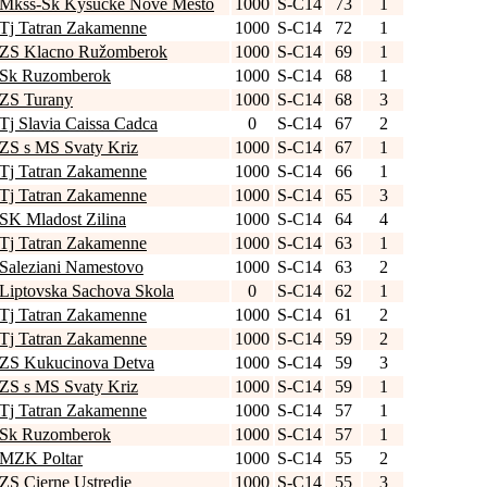
Mkss-Sk Kysucke Nove Mesto
1000
S-C14
73
1
Tj Tatran Zakamenne
1000
S-C14
72
1
ZS Klacno Ružomberok
1000
S-C14
69
1
Sk Ruzomberok
1000
S-C14
68
1
ZS Turany
1000
S-C14
68
3
Tj Slavia Caissa Cadca
0
S-C14
67
2
ZS s MS Svaty Kriz
1000
S-C14
67
1
Tj Tatran Zakamenne
1000
S-C14
66
1
Tj Tatran Zakamenne
1000
S-C14
65
3
SK Mladost Zilina
1000
S-C14
64
4
Tj Tatran Zakamenne
1000
S-C14
63
1
Saleziani Namestovo
1000
S-C14
63
2
Liptovska Sachova Skola
0
S-C14
62
1
Tj Tatran Zakamenne
1000
S-C14
61
2
Tj Tatran Zakamenne
1000
S-C14
59
2
ZS Kukucinova Detva
1000
S-C14
59
3
ZS s MS Svaty Kriz
1000
S-C14
59
1
Tj Tatran Zakamenne
1000
S-C14
57
1
Sk Ruzomberok
1000
S-C14
57
1
MZK Poltar
1000
S-C14
55
2
ZS Cierne Ustredie
1000
S-C14
55
3