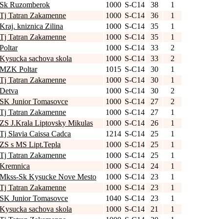
Sk Ruzomberok
1000
S-C14
38
1
Tj Tatran Zakamenne
1000
S-C14
36
1
Kraj. kniznica Zilina
1000
S-C14
35
1
Tj Tatran Zakamenne
1000
S-C14
35
1
Poltar
1000
S-C14
33
2
Kysucka sachova skola
1000
S-C14
33
2
MZK Poltar
1015
S-C14
30
1
Tj Tatran Zakamenne
1000
S-C14
30
1
Detva
1000
S-C14
30
2
SK Junior Tomasovce
1000
S-C14
27
2
Tj Tatran Zakamenne
1000
S-C14
27
1
ZS J.Krala Liptovsky Mikulas
1000
S-C14
26
1
Tj Slavia Caissa Cadca
1214
S-C14
25
1
ZS s MS Lipt.Tepla
1000
S-C14
25
1
Tj Tatran Zakamenne
1000
S-C14
25
1
Kremnica
1000
S-C14
24
1
Mkss-Sk Kysucke Nove Mesto
1000
S-C14
23
1
Tj Tatran Zakamenne
1000
S-C14
23
1
SK Junior Tomasovce
1040
S-C14
23
1
Kysucka sachova skola
1000
S-C14
21
1