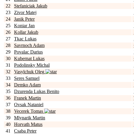
22
Stefaniciak Jakub
23
Zivor Matej
24
Janik Peter
25
Koniar Jan
26
Kollar Jakub
27
Tkac Lukas
28
Savrnoch Adam
29
Povalac Darius
30
Kubernat Lukas
31
Podolinsky Michal
32
Vasylchuk Oleg
33
Seres Samuel
34
Demko Adam
35
Dzurenda Lukas Benito
36
Franek Martin
37
Ovsak Nataniel
38
Vecerek Tomas
39
Mlynarik Martin
40
Horvath Matus
41
Csaba Peter