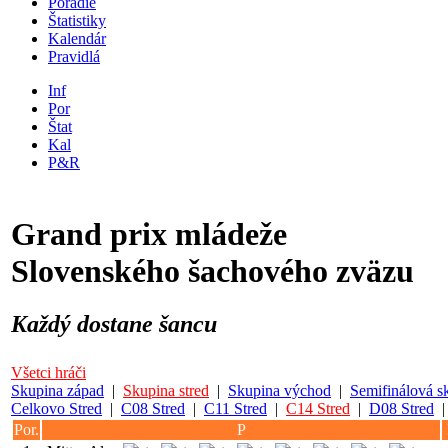
Poradie
Štatistiky
Kalendár
Pravidlá
Inf
Por
Štat
Kal
P&R
Grand prix mládeže
Slovenského šachového zväzu
Každý dostane šancu
Všetci hráči
Skupina západ
|
Skupina stred
|
Skupina východ
|
Semifinálová s
Celkovo Stred
|
C08 Stred
|
C11 Stred
|
C14 Stred
|
D08 Stred
Por.
P