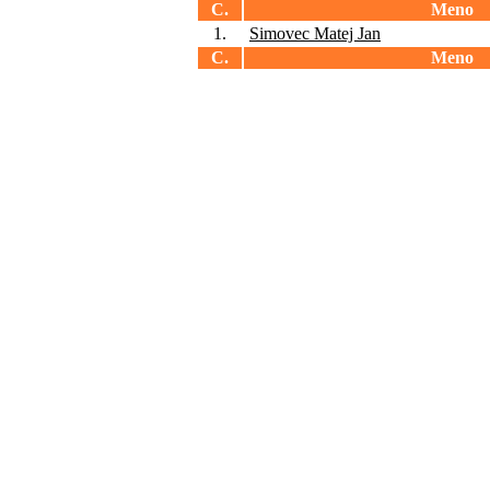
C.
Meno
1.
Simovec Matej Jan
C.
Meno