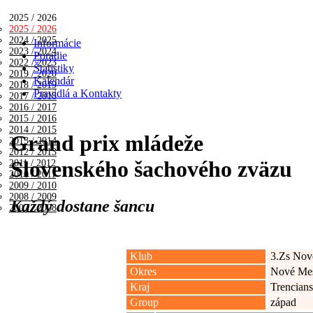
2025 / 2026
2025 / 2026
2024 / 2025
Informácie
2023 / 2024
Poradie
2022 / 2023
Štatistiky
2019 / 2020
Kalendár
2018 / 2019
Pravidlá a Kontakty
2017 / 2018
2016 / 2017
2015 / 2016
2014 / 2015
Grand prix mládeže
2013 / 2014
2012 / 2013
Slovenského šachového zväzu
2011 / 2012
2010 / 2011
2009 / 2010
2008 / 2009
Každý dostane šancu
2007 / 2008
Klub
3.Zs Nov
Okres
Nové Me
Kraj
Trencians
Group
západ