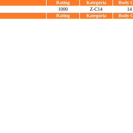
Rating
Kategória
Body 
1000
Z-C14
14
Rating
Kategória
Body 