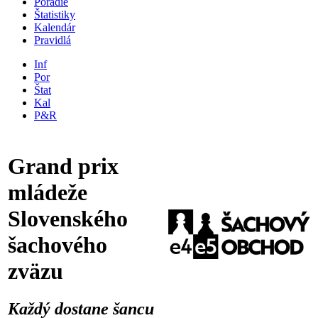
Poradie
Štatistiky
Kalendár
Pravidlá
Inf
Por
Štat
Kal
P&R
Grand prix
mládeže
Slovenského
šachového
zväzu
Každý dostane šancu