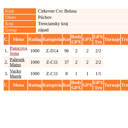
Klub
Cirkevne Cvc Belusa
Okres
Púchov
Kraj
Trenciansky kraj
Group
západ
Body
GPX
C.
Meno
Rating
Kategória
Kat
GPX
Turnaje
Tr
GPX
Trn
Pagacova
1.
1000
Z-D14
96
2
2
2/2
Sona
Paliesek
2.
1000
Z-C11
37
2
2
2/2
Matus
Vacko
3.
1000
Z-C11
8
1
1
1/1
Marek
Body
GPX
C.
Meno
Rating
Kategória
Kat
GPX
Turnaje
Tr
GPX
Trn