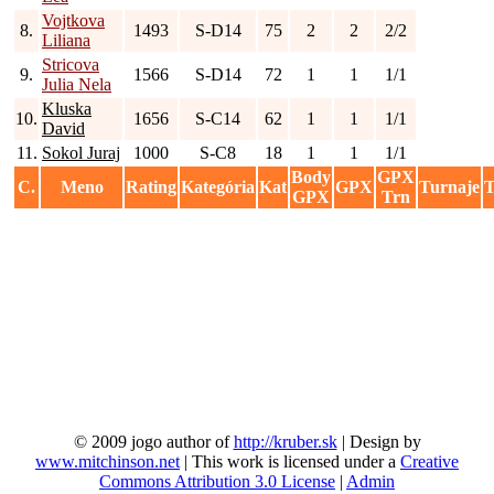
Vojtkova
8.
1493
S-D14
75
2
2
2/2
Liliana
Stricova
9.
1566
S-D14
72
1
1
1/1
Julia Nela
Kluska
10.
1656
S-C14
62
1
1
1/1
David
11.
Sokol Juraj
1000
S-C8
18
1
1
1/1
Body
GPX
C.
Meno
Rating
Kategória
Kat
GPX
Turnaje
T
GPX
Trn
© 2009 jogo author of
http://kruber.sk
| Design by
www.mitchinson.net
| This work is licensed under a
Creative
Commons Attribution 3.0 License
|
Admin