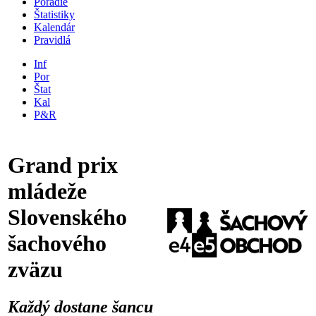
Poradie
Štatistiky
Kalendár
Pravidlá
Inf
Por
Štat
Kal
P&R
Grand prix
mládeže
Slovenského
šachového
zväzu
Každý dostane šancu