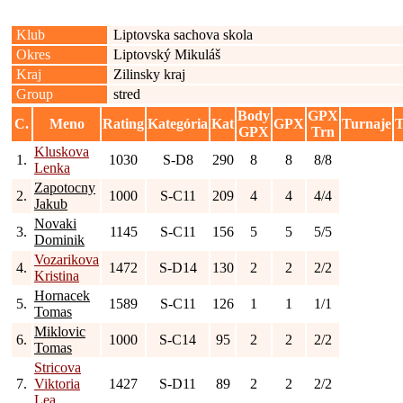
Klub
Liptovska sachova skola
Okres
Liptovský Mikuláš
Kraj
Zilinsky kraj
Group
stred
Body
GPX
C.
Meno
Rating
Kategória
Kat
GPX
Turnaje
T
GPX
Trn
Kluskova
1.
1030
S-D8
290
8
8
8/8
Lenka
Zapotocny
2.
1000
S-C11
209
4
4
4/4
Jakub
Novaki
3.
1145
S-C11
156
5
5
5/5
Dominik
Vozarikova
4.
1472
S-D14
130
2
2
2/2
Kristina
Hornacek
5.
1589
S-C11
126
1
1
1/1
Tomas
Miklovic
6.
1000
S-C14
95
2
2
2/2
Tomas
Stricova
7.
Viktoria
1427
S-D11
89
2
2
2/2
Lea