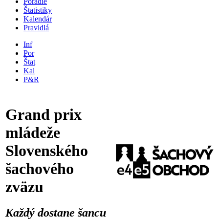
Poradie
Štatistiky
Kalendár
Pravidlá
Inf
Por
Štat
Kal
P&R
Grand prix
mládeže
Slovenského
šachového
zväzu
Každý dostane šancu