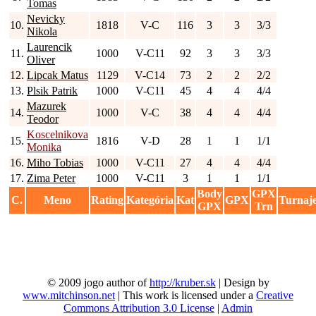
Tomas
Nevicky
10.
1818
V-C
116
3
3
3/3
Nikola
Laurencik
11.
1000
V-C11
92
3
3
3/3
Oliver
12.
Lipcak Matus
1129
V-C14
73
2
2
2/2
13.
Plsik Patrik
1000
V-C11
45
4
4
4/4
Mazurek
14.
1000
V-C
38
4
4
4/4
Teodor
Koscelnikova
15.
1816
V-D
28
1
1
1/1
Monika
16.
Miho Tobias
1000
V-C11
27
4
4
4/4
17.
Zima Peter
1000
V-C11
3
1
1
1/1
Body
GPX
C.
Meno
Rating
Kategória
Kat
GPX
Turnaj
GPX
Trn
© 2009 jogo author of
http://kruber.sk
| Design by
www.mitchinson.net
| This work is licensed under a
Creative
Commons Attribution 3.0 License
|
Admin