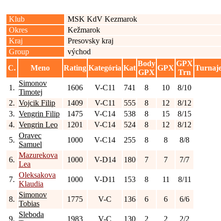
Klub
MSK KdV Kezmarok
Okres
Kežmarok
Kraj
Presovsky kraj
Group
východ
Body
GPX
C.
Meno
Rating
Kategória
Kat
GPX
Turnaj
GPX
Trn
Simonov
1.
1606
V-C11
741
8
10
8/10
Timotej
2.
Vojcik Filip
1409
V-C11
555
8
12
8/12
3.
Vengrin Filip
1475
V-C14
538
8
15
8/15
4.
Vengrin Leo
1201
V-C14
524
8
12
8/12
Oravec
5.
1000
V-C14
255
8
8
8/8
Samuel
Mazurekova
6.
1000
V-D14
180
7
7
7/7
Lea
Oleksakova
7.
1000
V-D11
153
8
11
8/11
Klaudia
Simonov
8.
1775
V-C
136
6
6
6/6
Tobias
Sleboda
9.
1983
V-C
130
2
2
2/2