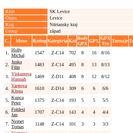
Klub
SK Levice
Okres
Levice
Kraj
Nitriansky kraj
Group
západ
Body
GPX
C.
Meno
Rating
Kategória
Kat
GPX
Turnaje
T
GPX
Trn
Holly
1.
1547
Z-C14
702
8
16
8/16
Michal
Jusko
2.
1483
Z-C14
495
8
13
8/13
Filip
Viskupova
3.
1469
Z-D11
408
8
12
8/12
Hannah
Vargova
4.
1610
Z-D14
309
6
6
6/6
Kinga
Kupca
5.
1375
Z-C14
193
5
5
5/5
Peter
Foldesi
6.
1707
Z-C14
143
4
4
4/4
Jan
Nemet
7.
1148
Z-C14
101
3
3
3/3
Tomas