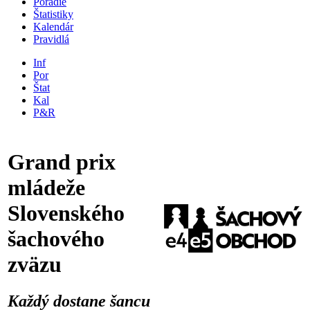
Poradie
Štatistiky
Kalendár
Pravidlá
Inf
Por
Štat
Kal
P&R
Grand prix
mládeže
Slovenského
šachového
zväzu
Každý dostane šancu