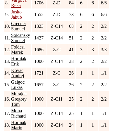
Vargova
8.
1706
Z-D
84
6
6
6/6
Reka
Jusko
9.
1552
Z-D
78
6
6
6/6
Jakub
Grecner
10.
1323
Z-C14
68
2
2
2/2
Samuel
Solcansky
11.
1427
Z-C14
51
2
2
2/2
Samuel
Foldesi
12.
1686
Z-C
41
3
3
3/3
Marek
Horniak
13.
1000
Z-C14
38
2
2
2/2
Erik
Kovac
14.
1721
Z-C
26
1
1
1/1
Andrej
Galgoc
15.
1657
Z-C
26
2
2
2/2
Lukas
Murajda
16.
Gregory
1000
Z-C11
25
2
2
2/2
Tom
Mona
17.
1000
Z-C14
25
1
1
1/1
Richard
Horniak
18.
1000
Z-C14
24
1
1
1/1
Mario