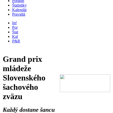
Poradie
Štatistiky
Kalendár
Pravidlá
Inf
Por
Štat
Kal
P&R
Grand prix
mládeže
Slovenského
šachového
zväzu
Každý dostane šancu