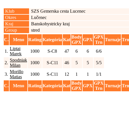
Klub
SZS Gemerska cesta Lucenec
Okres
Lučenec
Kraj
Banskobystricky kraj
Group
stred
Body
GPX
C.
Meno
Rating
Kategória
Kat
GPX
Turnaje
Tr
GPX
Trn
Liptai
1.
1000
S-C8
47
6
6
6/6
Marek
Spodniak
2.
1000
S-C11
46
5
5
5/5
Milan
Morillo
3.
1000
S-C11
12
1
1
1/1
Matias
Body
GPX
C.
Meno
Rating
Kategória
Kat
GPX
Turnaje
Tr
GPX
Trn