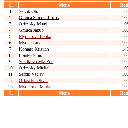
C.
Meno
Rat
1.
Sefcik Oto
11
2.
Gmuca Samuel Lucas
10
3.
Orlovsky Matej
10
4.
Gmuca Jakub
10
5.
Mydlarova Lenka
10
6.
Mydlar Lukas
10
7.
Komara Kristian
14
8.
Franko Simon
10
9.
Sefcikova Mia Zoe
10
10.
Orlovsky Michal
10
11.
Sefcik Vaclav
10
12.
Orlovska Olivia
10
13.
Mydlarova Maria
10
C.
Meno
Rat