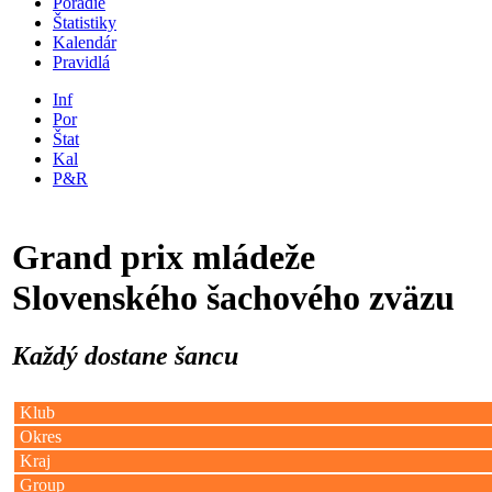
Poradie
Štatistiky
Kalendár
Pravidlá
Inf
Por
Štat
Kal
P&R
Grand prix mládeže
Slovenského šachového zväzu
Každý dostane šancu
Klub
Okres
Kraj
Group