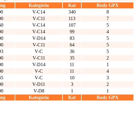
ing
Kategória
Kat
Body GPX
00
V-C14
340
8
00
V-C11
113
7
60
V-C14
107
5
00
V-C14
99
4
00
V-D14
83
5
00
V-C11
64
5
93
V-C
36
5
00
V-C11
35
2
00
V-D14
11
1
00
V-C
11
4
65
V-C
10
3
00
V-D11
3
2
00
V-D8
1
1
ing
Kategória
Kat
Body GPX