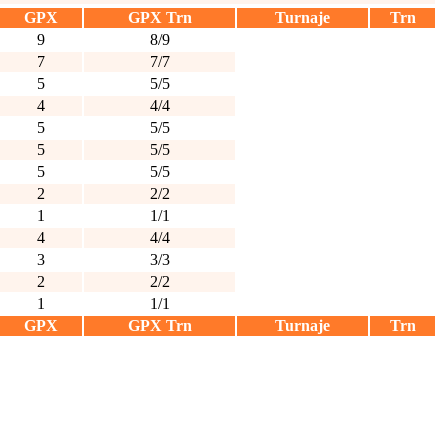
GPX
GPX Trn
Turnaje
Trn
9
8/9
7
7/7
5
5/5
4
4/4
5
5/5
5
5/5
5
5/5
2
2/2
1
1/1
4
4/4
3
3/3
2
2/2
1
1/1
GPX
GPX Trn
Turnaje
Trn