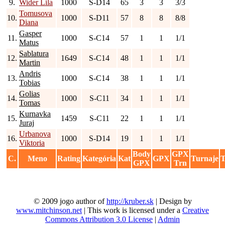
9.
Wider Lila
1000
S-D14
65
3
3
3/3
Tomusova
10.
1000
S-D11
57
8
8
8/8
Diana
Gasper
11.
1000
S-C14
57
1
1
1/1
Matus
Sablatura
12.
1649
S-C14
48
1
1
1/1
Martin
Andris
13.
1000
S-C14
38
1
1
1/1
Tobias
Golias
14.
1000
S-C11
34
1
1
1/1
Tomas
Kurnavka
15.
1459
S-C11
22
1
1
1/1
Juraj
Urbanova
16.
1000
S-D14
19
1
1
1/1
Viktoria
Body
GPX
C.
Meno
Rating
Kategória
Kat
GPX
Turnaje
T
GPX
Trn
© 2009 jogo author of
http://kruber.sk
| Design by
www.mitchinson.net
| This work is licensed under a
Creative
Commons Attribution 3.0 License
|
Admin