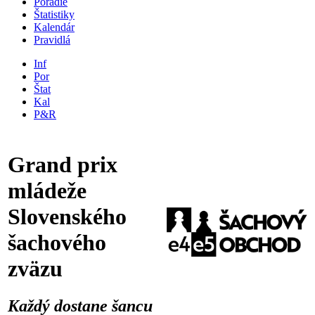
Poradie
Štatistiky
Kalendár
Pravidlá
Inf
Por
Štat
Kal
P&R
Grand prix
mládeže
Slovenského
šachového
zväzu
Každý dostane šancu