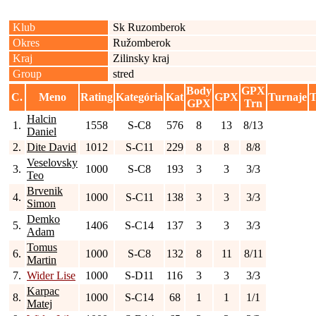
Klub
Sk Ruzomberok
Okres
Ružomberok
Kraj
Zilinsky kraj
Group
stred
Body
GPX
C.
Meno
Rating
Kategória
Kat
GPX
Turnaje
T
GPX
Trn
Halcin
1.
1558
S-C8
576
8
13
8/13
Daniel
2.
Dite David
1012
S-C11
229
8
8
8/8
Veselovsky
3.
1000
S-C8
193
3
3
3/3
Teo
Brvenik
4.
1000
S-C11
138
3
3
3/3
Simon
Demko
5.
1406
S-C14
137
3
3
3/3
Adam
Tomus
6.
1000
S-C8
132
8
11
8/11
Martin
7.
Wider Lise
1000
S-D11
116
3
3
3/3
Karpac
8.
1000
S-C14
68
1
1
1/1
Matej