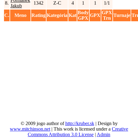
Formanek
8.
1342
Z-C
4
1
1
1/1
Jakub
Body
GPX
C.
Meno
Rating
Kategória
Kat
GPX
Turnaje
Tr
GPX
Trn
© 2009 jogo author of
http://kruber.sk
| Design by
www.mitchinson.net
| This work is licensed under a
Creative
Commons Attribution 3.0 License
|
Admin