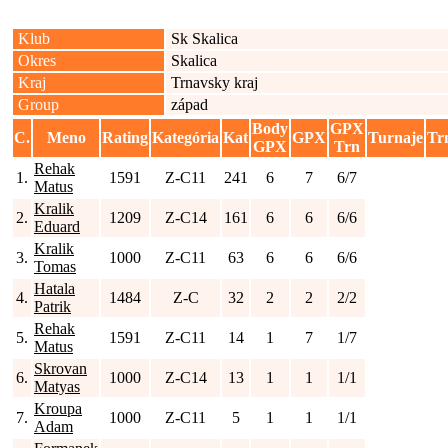
Klub
Sk Skalica
Okres
Skalica
Kraj
Trnavsky kraj
Group
západ
Body
GPX
C.
Meno
Rating
Kategória
Kat
GPX
Turnaje
Tr
GPX
Trn
Rehak
1.
1591
Z-C11
241
6
7
6/7
Matus
Kralik
2.
1209
Z-C14
161
6
6
6/6
Eduard
Kralik
3.
1000
Z-C11
63
6
6
6/6
Tomas
Hatala
4.
1484
Z-C
32
2
2
2/2
Patrik
Rehak
5.
1591
Z-C11
14
1
7
1/7
Matus
Skrovan
6.
1000
Z-C14
13
1
1
1/1
Matyas
Kroupa
7.
1000
Z-C11
5
1
1
1/1
Adam