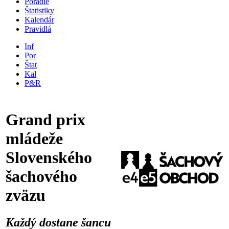
Poradie
Štatistiky
Kalendár
Pravidlá
Inf
Por
Štat
Kal
P&R
Grand prix
mládeže
Slovenského
šachového
zväzu
Každý dostane šancu