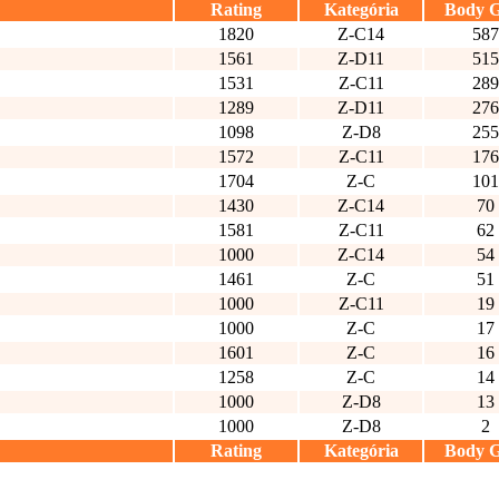
Rating
Kategória
Body 
1820
Z-C14
587
1561
Z-D11
515
1531
Z-C11
289
1289
Z-D11
276
1098
Z-D8
255
1572
Z-C11
176
1704
Z-C
101
1430
Z-C14
70
1581
Z-C11
62
1000
Z-C14
54
1461
Z-C
51
1000
Z-C11
19
1000
Z-C
17
1601
Z-C
16
1258
Z-C
14
1000
Z-D8
13
1000
Z-D8
2
Rating
Kategória
Body 