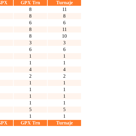
GPX
GPX Trn
Turnaje
8
11
8
8
6
6
8
11
8
10
3
3
6
6
1
1
1
1
4
4
2
2
1
1
1
1
1
1
1
1
5
5
1
1
GPX
GPX Trn
Turnaje