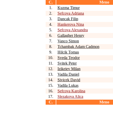
C.
Meno
1.
Kuzma Timur
2.
Sefcova Adriana
3.
Dancak Filip
4.
Hankerova Nina
5.
Sefcova Alexandra
6.
Gallagher Henry
7.
Vanco Simon
8.
Tchambak Adam Cadmon
9.
Hilcik Tomas
10.
Sveda Teodor
11.
Svitek Peter
12.
Izikeiev Milan
13.
Vadila Daniel
14.
Sivicek David
15.
Vadila Lukas
16.
Sefcova Karolina
17.
Slezakova Alica
C.
Meno