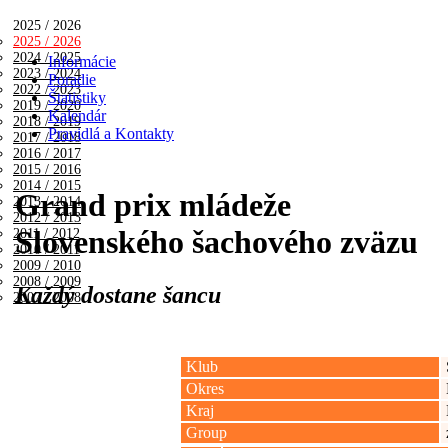
2025 / 2026
2025 / 2026
2024 / 2025
Informácie
2023 / 2024
Poradie
2022 / 2023
Štatistiky
2019 / 2020
Kalendár
2018 / 2019
Pravidlá a Kontakty
2017 / 2018
2016 / 2017
2015 / 2016
2014 / 2015
Grand prix mládeže
2013 / 2014
2012 / 2013
Slovenského šachového zväzu
2011 / 2012
2010 / 2011
2009 / 2010
2008 / 2009
Každý dostane šancu
2007 / 2008
Klub
Okres
Kraj
Group