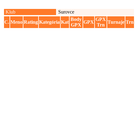
Klub
Surovce
Body
GPX
C.
Meno
Rating
Kategória
Kat
GPX
Turnaje
Trn
GPX
Trn