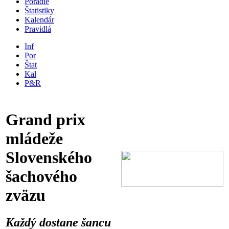
Poradie
Štatistiky
Kalendár
Pravidlá
Inf
Por
Štat
Kal
P&R
Grand prix
mládeže
Slovenského
šachového
zväzu
Každý dostane šancu