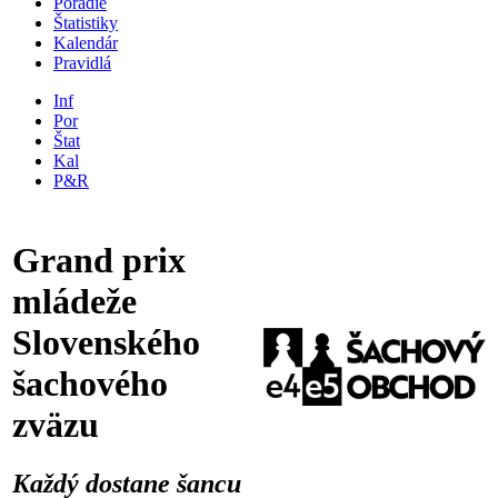
Poradie
Štatistiky
Kalendár
Pravidlá
Inf
Por
Štat
Kal
P&R
Grand prix
mládeže
Slovenského
šachového
zväzu
Každý dostane šancu