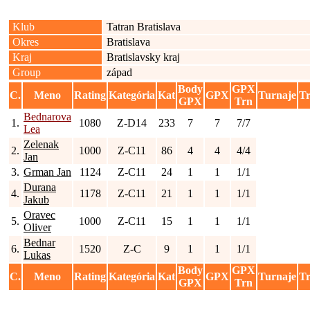
Klub
Tatran Bratislava
Okres
Bratislava
Kraj
Bratislavsky kraj
Group
západ
Body
GPX
C.
Meno
Rating
Kategória
Kat
GPX
Turnaje
T
GPX
Trn
Bednarova
1.
1080
Z-D14
233
7
7
7/7
Lea
Zelenak
2.
1000
Z-C11
86
4
4
4/4
Jan
3.
Grman Jan
1124
Z-C11
24
1
1
1/1
Durana
4.
1178
Z-C11
21
1
1
1/1
Jakub
Oravec
5.
1000
Z-C11
15
1
1
1/1
Oliver
Bednar
6.
1520
Z-C
9
1
1
1/1
Lukas
Body
GPX
C.
Meno
Rating
Kategória
Kat
GPX
Turnaje
T
GPX
Trn