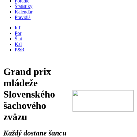
Poradie
Štatistiky
Kalendár
Pravidlá
Inf
Por
Štat
Kal
P&R
Grand prix
mládeže
Slovenského
šachového
zväzu
Každý dostane šancu