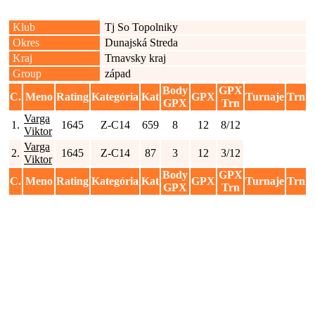
Klub
Tj So Topolniky
Okres
Dunajská Streda
Kraj
Trnavsky kraj
Group
západ
Body
GPX
C.
Meno
Rating
Kategória
Kat
GPX
Turnaje
Trn
GPX
Trn
Varga
1.
1645
Z-C14
659
8
12
8/12
Viktor
Varga
2.
1645
Z-C14
87
3
12
3/12
Viktor
Body
GPX
C.
Meno
Rating
Kategória
Kat
GPX
Turnaje
Trn
GPX
Trn