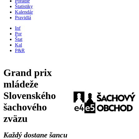
Poradie
Štatistiky
Kalendár
Pravidlá
Inf
Por
Štat
Kal
P&R
Grand prix
mládeže
Slovenského
šachového
zväzu
Každý dostane šancu