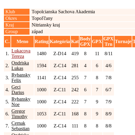
Klub
Topolcianska Sachova Akademia
Okres
Topoľčany
Kraj
Nitriansky kraj
Group
západ
Body
GPX
C.
Meno
Rating
Kategória
Kat
GPX
Turnaje
GPX
Trn
Lukacova
1.
1480
Z-D14
419
8
11
8/11
Tereza
Ondriska
2.
1594
Z-C14
281
4
6
4/6
Lukas
Rybansky
3.
1141
Z-C14
255
7
8
7/8
Felix
Geci
4.
1000
Z-C11
242
6
7
6/7
Darius
Rybansky
5.
1000
Z-C14
222
7
9
7/9
Noe
Gregor
6.
1053
Z-C11
168
8
9
8/9
Timothy
Cernak
7.
1000
Z-C14
111
8
8
8/8
Sebastian