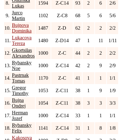
Ondriska
8.
1594
Z-C14
93
2
6
2/6
Lukas
Jurco
9.
1102
Z-C8
68
5
6
5/6
Martin
Bujnova
10.
1487
Z-D
62
2
2
2/2
Dominika
Lukacova
11.
1480
Z-D14
47
1
11
1/11
Tereza
Gkortsilas
12.
1000
Z-C
44
2
2
2/2
Alexandros
Rybansky
13.
1000
Z-C14
42
2
9
2/9
Noe
Pastrnak
14.
1170
Z-C
41
1
1
1/1
Tomas
Gregor
15.
1053
Z-C11
38
1
9
1/9
Timothy
Bujna
16.
1054
Z-C11
38
3
3
3/3
Ondrej
Herman
17.
1000
Z-C14
33
1
1
1/1
Jozef
Rybansky
18.
1141
Z-C14
31
1
8
1/8
Felix
Kakosova