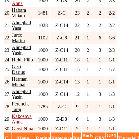
19.
1000
Z-D8
26
2
3
2/3
Anna
Habara
20.
1481
Z-C
23
2
2
2/2
Viliam
Alinejhad
21.
1028
Z-C14
22
2
2
2/2
Yasa
Jurco
22.
1102
Z-C8
21
1
6
1/6
Martin
Alinejhad
23.
1000
Z-C14
20
2
3
2/3
Yasin
24.
Heldi Filip
1000
Z-C11
18
1
1
1/1
Geci
25.
1000
Z-C11
15
1
7
1/7
Darius
Herman
26.
1000
Z-C14
13
1
1
1/1
Michal
Alinejhad
27.
1000
Z-C14
12
1
3
1/3
Yasin
Ferencik
28.
1785
Z-C
9
1
1
1/1
Juraj
Kakosova
29.
1000
Z-D8
6
1
3
1/3
Anna
30.
Gersi Nina
1000
Z-D11
5
1
1
1/1
Body
GPX
C.
Meno
Rating
Kategória
Kat
GPX
Turnaje