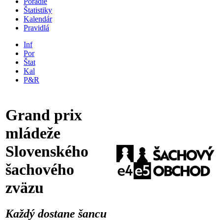
Poradie
Štatistiky
Kalendár
Pravidlá
Inf
Por
Štat
Kal
P&R
Grand prix
mládeže
Slovenského
šachového
zväzu
Každý dostane šancu