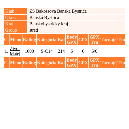
Klub
ZS Bakossova Banska Bystrica
Okres
Banská Bystrica
Kraj
Banskobystricky kraj
Group
stred
Body
GPX
C.
Meno
Rating
Kategória
Kat
GPX
Turnaje
Trn
GPX
Trn
Zivor
1.
1000
S-C14
214
6
6
6/6
Matej
Body
GPX
C.
Meno
Rating
Kategória
Kat
GPX
Turnaje
Trn
GPX
Trn