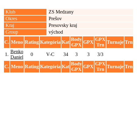
Klub
ZS Medzany
Okres
Prešov
Kraj
Presovsky kraj
Group
východ
Body
GPX
C.
Meno
Rating
Kategória
Kat
GPX
Turnaje
Trn
GPX
Trn
Benko
1.
0
V-C
34
3
3
3/3
Daniel
Body
GPX
C.
Meno
Rating
Kategória
Kat
GPX
Turnaje
Trn
GPX
Trn