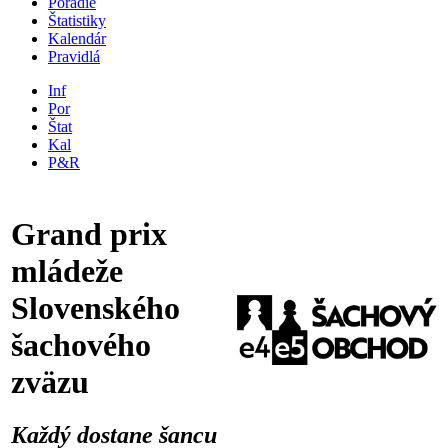
Poradie
Štatistiky
Kalendár
Pravidlá
Inf
Por
Štat
Kal
P&R
Grand prix
mládeže
Slovenského
šachového
zväzu
Každý dostane šancu