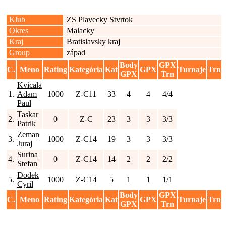
Klub
ZS Plavecky Stvrtok
Okres
Malacky
Kraj
Bratislavsky kraj
Group
západ
Body
GPX
C.
Meno
Rating
Kategória
Kat
GPX
Turnaje
Trn
GPX
Trn
Kvicala
1.
Adam
1000
Z-C11
33
4
4
4/4
Paul
Taskar
2.
0
Z-C
23
3
3
3/3
Patrik
Zeman
3.
1000
Z-C14
19
3
3
3/3
Juraj
Surina
4.
0
Z-C14
14
2
2
2/2
Stefan
Dodek
5.
1000
Z-C14
5
1
1
1/1
Cyril
Body
GPX
C.
Meno
Rating
Kategória
Kat
GPX
Turnaje
Trn
GPX
Trn