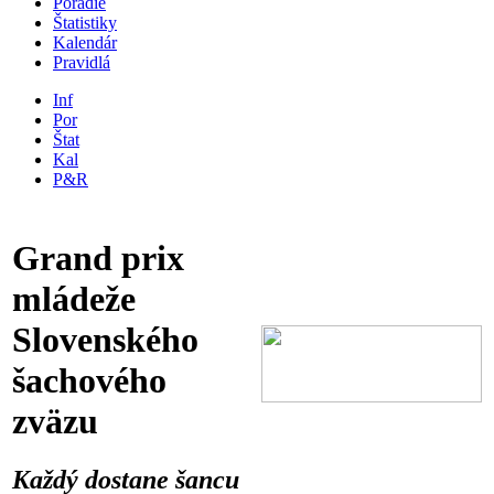
Poradie
Štatistiky
Kalendár
Pravidlá
Inf
Por
Štat
Kal
P&R
Grand prix
mládeže
Slovenského
šachového
zväzu
Každý dostane šancu