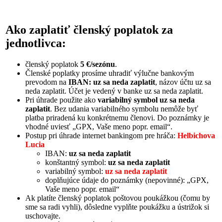
Ako zaplatiť členský poplatok za
jednotlivca:
členský poplatok
5 €/sezónu
.
Členské poplatky prosíme uhradiť výlučne bankovým
prevodom na
IBAN: uz sa neda zaplatit
, názov účtu uz sa
neda zaplatit. Účet je vedený v banke uz sa neda zaplatit.
Pri úhrade použite ako
variabilný symbol uz sa neda
zaplatit
. Bez udania variabilného symbolu nemôže byť
platba priradená ku konkrétnemu členovi. Do poznámky je
vhodné uviesť „GPX, Vaše meno popr. email“.
Postup pri úhrade internet bankingom pre hráča:
Helbichova
Lucia
IBAN:
uz sa neda zaplatit
konštantný symbol:
uz sa neda zaplatit
variabilný symbol:
uz sa neda zaplatit
doplňujúce údaje do poznámky (nepovinné): „GPX,
Vaše meno popr. email“
Ak platíte členský poplatok poštovou poukážkou (čomu by
sme sa radi vyhli), dôsledne vyplňte poukážku a ústrižok si
uschovajte.