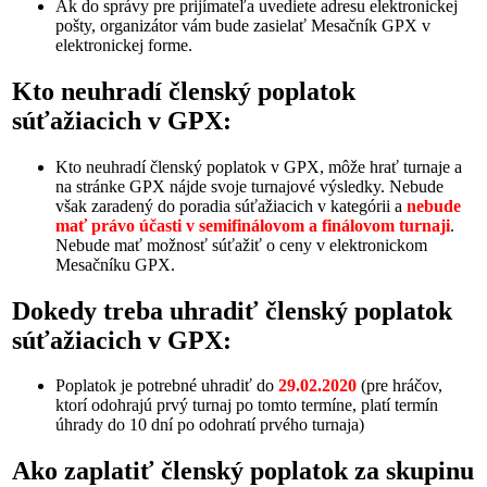
Ak do správy pre prijímateľa uvediete adresu elektronickej
pošty, organizátor vám bude zasielať Mesačník GPX v
elektronickej forme.
Kto neuhradí členský poplatok
súťažiacich v GPX:
Kto neuhradí členský poplatok v GPX, môže hrať turnaje a
na stránke GPX nájde svoje turnajové výsledky. Nebude
však zaradený do poradia súťažiacich v kategórii a
nebude
mať právo účasti v semifinálovom a finálovom turnaji
.
Nebude mať možnosť súťažiť o ceny v elektronickom
Mesačníku GPX.
Dokedy treba uhradiť členský poplatok
súťažiacich v GPX:
Poplatok je potrebné uhradiť do
29.02.2020
(pre hráčov,
ktorí odohrajú prvý turnaj po tomto termíne, platí termín
úhrady do 10 dní po odohratí prvého turnaja)
Ako zaplatiť členský poplatok za skupinu