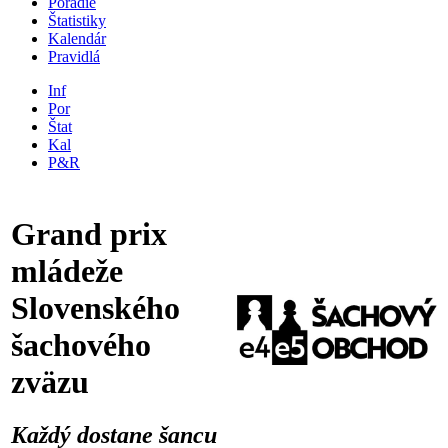
Poradie
Štatistiky
Kalendár
Pravidlá
Inf
Por
Štat
Kal
P&R
Grand prix
mládeže
Slovenského
šachového
zväzu
Každý dostane šancu