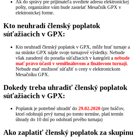
Ak do správy pre prijímateľa uvediete adresu elektronickej
pošty, organizátor vám bude zasielať Mesačník GPX v
elektronickej forme.
Kto neuhradí členský poplatok
súťažiacich v GPX:
Kto neuhradí členský poplatok v GPX, môže hrať turnaje a
na stránke GPX nájde svoje turnajové výsledky. Nebude
však zaradený do poradia súťažiacich v kategórii a
nebude
mať právo účasti v semifinálovom a finálovom turnaji
.
Nebude mať možnosť súťažiť o ceny v elektronickom
Mesačníku GPX.
Dokedy treba uhradiť členský poplatok
súťažiacich v GPX:
Poplatok je potrebné uhradiť do
29.02.2020
(pre hráčov,
ktorí odohrajú prvý turnaj po tomto termíne, platí termín
úhrady do 10 dní po odohratí prvého turnaja)
Ako zaplatiť členský poplatok za skupinu