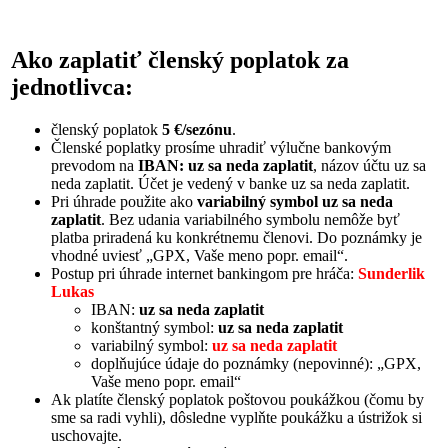
Ako zaplatiť členský poplatok za
jednotlivca:
členský poplatok
5 €/sezónu
.
Členské poplatky prosíme uhradiť výlučne bankovým
prevodom na
IBAN: uz sa neda zaplatit
, názov účtu uz sa
neda zaplatit. Účet je vedený v banke uz sa neda zaplatit.
Pri úhrade použite ako
variabilný symbol uz sa neda
zaplatit
. Bez udania variabilného symbolu nemôže byť
platba priradená ku konkrétnemu členovi. Do poznámky je
vhodné uviesť „GPX, Vaše meno popr. email“.
Postup pri úhrade internet bankingom pre hráča:
Sunderlik
Lukas
IBAN:
uz sa neda zaplatit
konštantný symbol:
uz sa neda zaplatit
variabilný symbol:
uz sa neda zaplatit
doplňujúce údaje do poznámky (nepovinné): „GPX,
Vaše meno popr. email“
Ak platíte členský poplatok poštovou poukážkou (čomu by
sme sa radi vyhli), dôsledne vyplňte poukážku a ústrižok si
uschovajte.