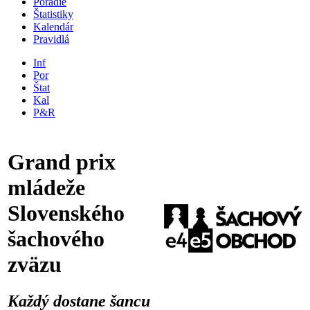
Poradie
Štatistiky
Kalendár
Pravidlá
Inf
Por
Štat
Kal
P&R
Grand prix
mládeže
Slovenského
šachového
zväzu
Každý dostane šancu