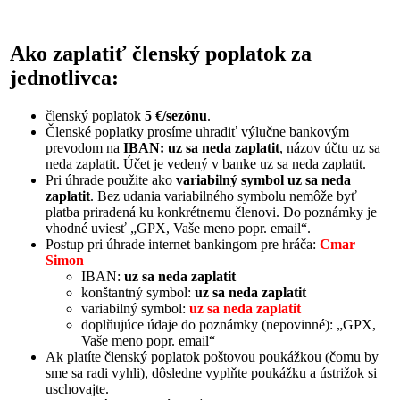
Ako zaplatiť členský poplatok za
jednotlivca:
členský poplatok
5 €/sezónu
.
Členské poplatky prosíme uhradiť výlučne bankovým
prevodom na
IBAN: uz sa neda zaplatit
, názov účtu uz sa
neda zaplatit. Účet je vedený v banke uz sa neda zaplatit.
Pri úhrade použite ako
variabilný symbol uz sa neda
zaplatit
. Bez udania variabilného symbolu nemôže byť
platba priradená ku konkrétnemu členovi. Do poznámky je
vhodné uviesť „GPX, Vaše meno popr. email“.
Postup pri úhrade internet bankingom pre hráča:
Cmar
Simon
IBAN:
uz sa neda zaplatit
konštantný symbol:
uz sa neda zaplatit
variabilný symbol:
uz sa neda zaplatit
doplňujúce údaje do poznámky (nepovinné): „GPX,
Vaše meno popr. email“
Ak platíte členský poplatok poštovou poukážkou (čomu by
sme sa radi vyhli), dôsledne vyplňte poukážku a ústrižok si
uschovajte.