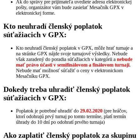
Ak do správy pre prijímateľa uvediete adresu elektronickej
pošty, organizátor vám bude zasielať Mesačník GPX v
elektronickej forme.
Kto neuhradí členský poplatok
súťažiacich v GPX:
Kto neuhradí členský poplatok v GPX, môže hrať turnaje a
na stránke GPX nájde svoje turnajové výsledky. Nebude
však zaradený do poradia súťažiacich v kategórii a
nebude
mať právo účasti v semifinálovom a finálovom turnaji
.
Nebude mať možnosť súťažiť o ceny v elektronickom
Mesačníku GPX.
Dokedy treba uhradiť členský poplatok
súťažiacich v GPX:
Poplatok je potrebné uhradiť do
29.02.2020
(pre hráčov,
ktorí odohrajú prvý turnaj po tomto termíne, platí termín
úhrady do 10 dní po odohratí prvého turnaja)
Ako zaplatiť členský poplatok za skupinu