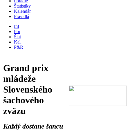
Poradie
Štatistiky
Kalendár
Pravidlá
Inf
Por
Štat
Kal
P&R
Grand prix
mládeže
Slovenského
šachového
zväzu
Každý dostane šancu