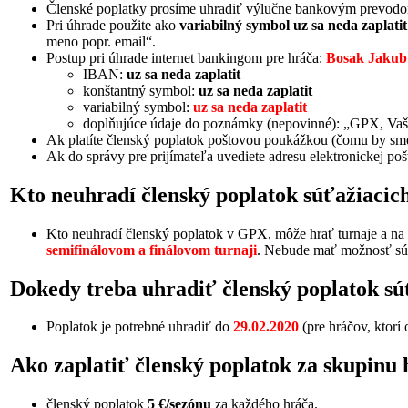
Členské poplatky prosíme uhradiť výlučne bankovým prevod
Pri úhrade použite ako
variabilný symbol uz sa neda zaplatit
meno popr. email“.
Postup pri úhrade internet bankingom pre hráča:
Bosak Jakub
IBAN:
uz sa neda zaplatit
konštantný symbol:
uz sa neda zaplatit
variabilný symbol:
uz sa neda zaplatit
doplňujúce údaje do poznámky (nepovinné): „GPX, Vaš
Ak platíte členský poplatok poštovou poukážkou (čomu by sme s
Ak do správy pre prijímateľa uvediete adresu elektronickej po
Kto neuhradí členský poplatok súťažiacic
Kto neuhradí členský poplatok v GPX, môže hrať turnaje a na 
semifinálovom a finálovom turnaji
. Nebude mať možnosť sú
Dokedy treba uhradiť členský poplatok s
Poplatok je potrebné uhradiť do
29.02.2020
(pre hráčov, ktorí 
Ako zaplatiť členský poplatok za skupinu 
členský poplatok
5 €/sezónu
za každého hráča.