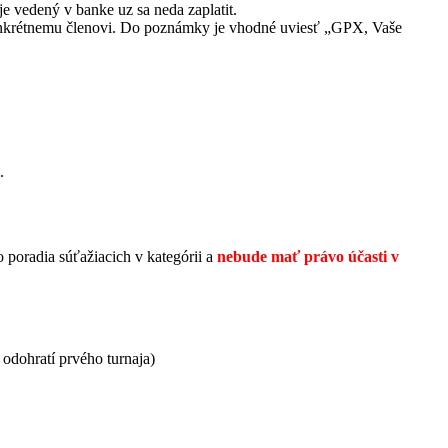
 je vedený v banke uz sa neda zaplatit.
konkrétnemu členovi. Do poznámky je vhodné uviesť „GPX, Vaše
.
poradia súťažiacich v kategórii a
nebude mať právo účasti v
 odohratí prvého turnaja)