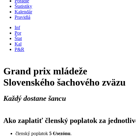
Poradie
Štatistiky
Kalendár
Pravidlá
Inf
Por
Štat
Kal
P&R
Grand prix mládeže
Slovenského šachového zväzu
Každý dostane šancu
Ako zaplatiť členský poplatok za jednotliv
členský poplatok
5 €/sezónu
.