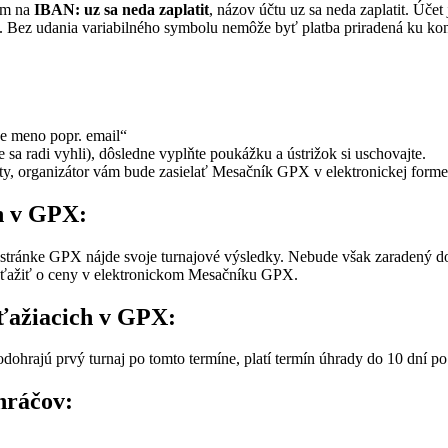
om na
IBAN: uz sa neda zaplatit
, názov účtu uz sa neda zaplatit. Účet
. Bez udania variabilného symbolu nemôže byť platba priradená ku 
e meno popr. email“
a radi vyhli), dôsledne vyplňte poukážku a ústrižok si uschovajte.
šty, organizátor vám bude zasielať Mesačník GPX v elektronickej forme
h v GPX:
stránke GPX nájde svoje turnajové výsledky. Nebude však zaradený do 
ťažiť o ceny v elektronickom Mesačníku GPX.
úťažiacich v GPX:
odohrajú prvý turnaj po tomto termíne, platí termín úhrady do 10 dní po
hráčov: