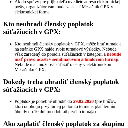
Ak do správy pre prijímateľa uvediete adresu elektronickej
pošty, organizátor vám bude zasielať Mesačník GPX v
elektronickej forme.
Kto neuhradí členský poplatok
súťažiacich v GPX:
Kto neuhradí členský poplatok v GPX, môže hrať turnaje a
na stránke GPX nájde svoje turnajové výsledky. Nebude
však zaradený do poradia súťažiacich v kategórii a
nebude
mať právo účasti v semifinálovom a finálovom turnaji
.
Nebude mať možnosť súťažiť o ceny v elektronickom
Mesačníku GPX.
Dokedy treba uhradiť členský poplatok
súťažiacich v GPX:
Poplatok je potrebné uhradiť do
29.02.2020
(pre hráčov,
ktorí odohrajú prvý turnaj po tomto termíne, platí termín
úhrady do 10 dní po odohratí prvého turnaja)
Ako zaplatiť členský poplatok za skupinu