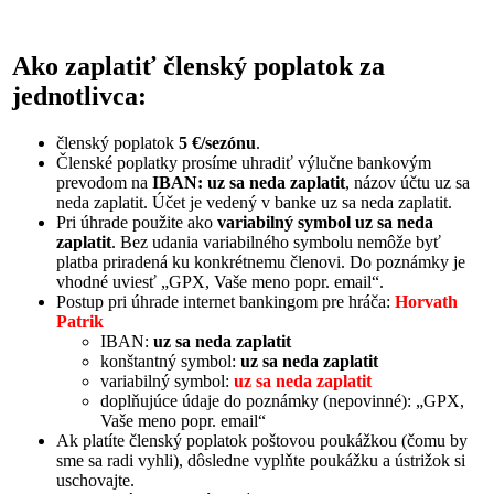
Ako zaplatiť členský poplatok za
jednotlivca:
členský poplatok
5 €/sezónu
.
Členské poplatky prosíme uhradiť výlučne bankovým
prevodom na
IBAN: uz sa neda zaplatit
, názov účtu uz sa
neda zaplatit. Účet je vedený v banke uz sa neda zaplatit.
Pri úhrade použite ako
variabilný symbol uz sa neda
zaplatit
. Bez udania variabilného symbolu nemôže byť
platba priradená ku konkrétnemu členovi. Do poznámky je
vhodné uviesť „GPX, Vaše meno popr. email“.
Postup pri úhrade internet bankingom pre hráča:
Horvath
Patrik
IBAN:
uz sa neda zaplatit
konštantný symbol:
uz sa neda zaplatit
variabilný symbol:
uz sa neda zaplatit
doplňujúce údaje do poznámky (nepovinné): „GPX,
Vaše meno popr. email“
Ak platíte členský poplatok poštovou poukážkou (čomu by
sme sa radi vyhli), dôsledne vyplňte poukážku a ústrižok si
uschovajte.