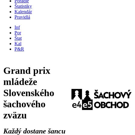
Poradie
Štatistiky
Kalendár
Pravidlá
Inf
Por
Štat
Kal
P&R
Grand prix
mládeže
Slovenského
šachového
zväzu
Každý dostane šancu