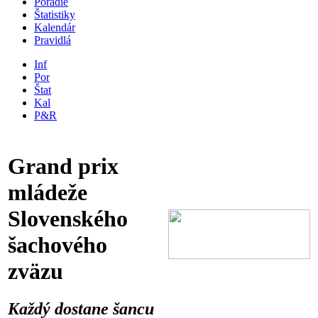
Poradie
Štatistiky
Kalendár
Pravidlá
Inf
Por
Štat
Kal
P&R
Grand prix
mládeže
Slovenského
šachového
zväzu
Každý dostane šancu