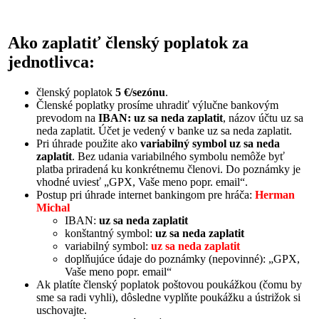
Ako zaplatiť členský poplatok za
jednotlivca:
členský poplatok
5 €/sezónu
.
Členské poplatky prosíme uhradiť výlučne bankovým
prevodom na
IBAN: uz sa neda zaplatit
, názov účtu uz sa
neda zaplatit. Účet je vedený v banke uz sa neda zaplatit.
Pri úhrade použite ako
variabilný symbol uz sa neda
zaplatit
. Bez udania variabilného symbolu nemôže byť
platba priradená ku konkrétnemu členovi. Do poznámky je
vhodné uviesť „GPX, Vaše meno popr. email“.
Postup pri úhrade internet bankingom pre hráča:
Herman
Michal
IBAN:
uz sa neda zaplatit
konštantný symbol:
uz sa neda zaplatit
variabilný symbol:
uz sa neda zaplatit
doplňujúce údaje do poznámky (nepovinné): „GPX,
Vaše meno popr. email“
Ak platíte členský poplatok poštovou poukážkou (čomu by
sme sa radi vyhli), dôsledne vyplňte poukážku a ústrižok si
uschovajte.