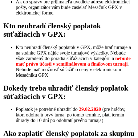
Ak do správy pre prijímateľa uvediete adresu elektronickej
pošty, organizátor vám bude zasielať Mesačník GPX v
elektronickej forme.
Kto neuhradí členský poplatok
súťažiacich v GPX:
Kto neuhradí členský poplatok v GPX, môže hrať turnaje a
na stránke GPX nájde svoje turnajové výsledky. Nebude
však zaradený do poradia súťažiacich v kategórii a
nebude
mať právo účasti v semifinálovom a finálovom turnaji
.
Nebude mať možnosť súťažiť o ceny v elektronickom
Mesačníku GPX.
Dokedy treba uhradiť členský poplatok
súťažiacich v GPX:
Poplatok je potrebné uhradiť do
29.02.2020
(pre hráčov,
ktorí odohrajú prvý turnaj po tomto termíne, platí termín
úhrady do 10 dní po odohratí prvého turnaja)
Ako zaplatiť členský poplatok za skupinu