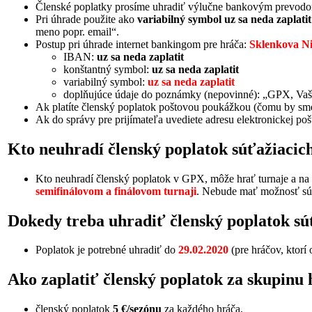
Členské poplatky prosíme uhradiť výlučne bankovým prevod
Pri úhrade použite ako
variabilný symbol uz sa neda zaplatit
meno popr. email“.
Postup pri úhrade internet bankingom pre hráča:
Sklenkova N
IBAN:
uz sa neda zaplatit
konštantný symbol:
uz sa neda zaplatit
variabilný symbol:
uz sa neda zaplatit
doplňujúce údaje do poznámky (nepovinné): „GPX, Vaš
Ak platíte členský poplatok poštovou poukážkou (čomu by sme s
Ak do správy pre prijímateľa uvediete adresu elektronickej po
Kto neuhradí členský poplatok súťažiacic
Kto neuhradí členský poplatok v GPX, môže hrať turnaje a na 
semifinálovom a finálovom turnaji
. Nebude mať možnosť sú
Dokedy treba uhradiť členský poplatok s
Poplatok je potrebné uhradiť do
29.02.2020
(pre hráčov, ktorí 
Ako zaplatiť členský poplatok za skupinu 
členský poplatok
5 €/sezónu
za každého hráča.