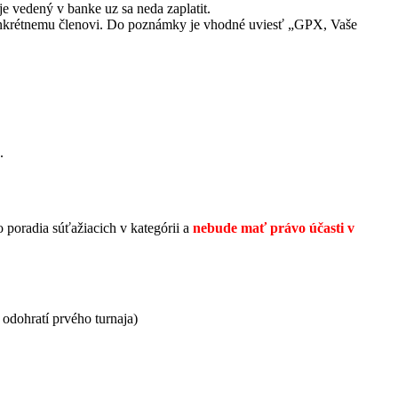
 je vedený v banke uz sa neda zaplatit.
konkrétnemu členovi. Do poznámky je vhodné uviesť „GPX, Vaše
.
poradia súťažiacich v kategórii a
nebude mať právo účasti v
 odohratí prvého turnaja)