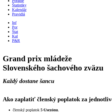
Poradie
Štatistiky
Kalendár
Pravidlá
Inf
Por
Štat
Kal
P&R
Grand prix mládeže
Slovenského šachového zväzu
Každý dostane šancu
Ako zaplatiť členský poplatok za jednotliv
členský poplatok
5 €/sezónu
.