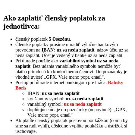
Ako zaplatiť členský poplatok za
jednotlivca:
členský poplatok
5 €/sezónu
.
Členské poplatky prosíme uhradiť výlučne bankovým
prevodom na
IBAN: uz sa neda zaplatit
, názov účtu uz sa
neda zaplatit. Účet je vedený v banke uz sa neda zaplatit.
Pri úhrade použite ako
variabilný symbol uz sa neda
zaplatit
. Bez udania variabilného symbolu nemôže byť
platba priradená ku konkrétnemu členovi. Do poznámky je
vhodné uviesť „GPX, Vaše meno popr. email“.
Postup pri úhrade internet bankingom pre hráča:
Babsky
Boris
IBAN:
uz sa neda zaplatit
konštantný symbol:
uz sa neda zaplatit
variabilný symbol:
uz sa neda zaplatit
doplňujúce údaje do poznámky (nepovinné): „GPX,
Vaše meno popr. email“
Ak platíte členský poplatok poštovou poukážkou (čomu by
sme sa radi vyhli), dôsledne vyplňte poukážku a ústrižok si
uschovajte.