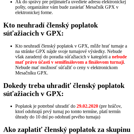
Ak do správy pre prijímateľa uvediete adresu elektronickej
pošty, organizátor vám bude zasielať Mesačník GPX v
elektronickej forme.
Kto neuhradí členský poplatok
súťažiacich v GPX:
Kto neuhradí členský poplatok v GPX, môže hrať turnaje a
na stránke GPX nájde svoje turnajové výsledky. Nebude
však zaradený do poradia súťažiacich v kategórii a
nebude
mať právo účasti v semifinálovom a finálovom turnaji
.
Nebude mať možnosť súťažiť o ceny v elektronickom
Mesačníku GPX.
Dokedy treba uhradiť členský poplatok
súťažiacich v GPX:
Poplatok je potrebné uhradiť do
29.02.2020
(pre hráčov,
ktorí odohrajú prvý turnaj po tomto termíne, platí termín
úhrady do 10 dní po odohratí prvého turnaja)
Ako zaplatiť členský poplatok za skupinu