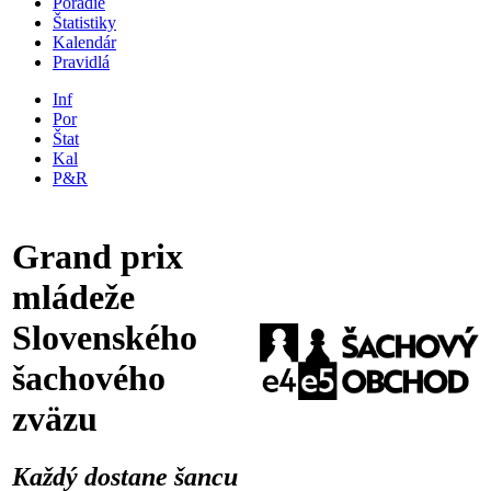
Poradie
Štatistiky
Kalendár
Pravidlá
Inf
Por
Štat
Kal
P&R
Grand prix
mládeže
Slovenského
šachového
zväzu
Každý dostane šancu