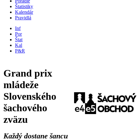
Poradie
Štatistiky
Kalendár
Pravidlá
Inf
Por
Štat
Kal
P&R
Grand prix
mládeže
Slovenského
šachového
zväzu
Každý dostane šancu