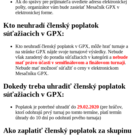
Ak do správy pre prijímateľa uvediete adresu elektronickej
pošty, organizátor vám bude zasielať Mesačník GPX v
elektronickej forme.
Kto neuhradí členský poplatok
súťažiacich v GPX:
Kto neuhradí členský poplatok v GPX, môže hrať turnaje a
na stránke GPX nájde svoje turnajové výsledky. Nebude
však zaradený do poradia súťažiacich v kategórii a
nebude
mať právo účasti v semifinálovom a finálovom turnaji
.
Nebude mať možnosť súťažiť o ceny v elektronickom
Mesačníku GPX.
Dokedy treba uhradiť členský poplatok
súťažiacich v GPX:
Poplatok je potrebné uhradiť do
29.02.2020
(pre hráčov,
ktorí odohrajú prvý turnaj po tomto termíne, platí termín
úhrady do 10 dní po odohratí prvého turnaja)
Ako zaplatiť členský poplatok za skupinu