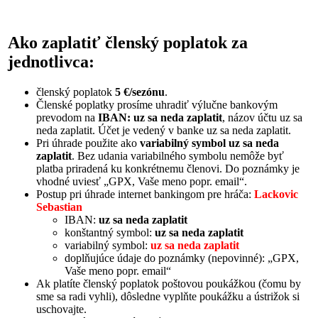
Ako zaplatiť členský poplatok za
jednotlivca:
členský poplatok
5 €/sezónu
.
Členské poplatky prosíme uhradiť výlučne bankovým
prevodom na
IBAN: uz sa neda zaplatit
, názov účtu uz sa
neda zaplatit. Účet je vedený v banke uz sa neda zaplatit.
Pri úhrade použite ako
variabilný symbol uz sa neda
zaplatit
. Bez udania variabilného symbolu nemôže byť
platba priradená ku konkrétnemu členovi. Do poznámky je
vhodné uviesť „GPX, Vaše meno popr. email“.
Postup pri úhrade internet bankingom pre hráča:
Lackovic
Sebastian
IBAN:
uz sa neda zaplatit
konštantný symbol:
uz sa neda zaplatit
variabilný symbol:
uz sa neda zaplatit
doplňujúce údaje do poznámky (nepovinné): „GPX,
Vaše meno popr. email“
Ak platíte členský poplatok poštovou poukážkou (čomu by
sme sa radi vyhli), dôsledne vyplňte poukážku a ústrižok si
uschovajte.