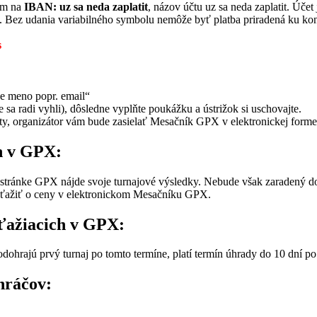
om na
IBAN: uz sa neda zaplatit
, názov účtu uz sa neda zaplatit. Účet
. Bez udania variabilného symbolu nemôže byť platba priradená ku 
s
e meno popr. email“
a radi vyhli), dôsledne vyplňte poukážku a ústrižok si uschovajte.
šty, organizátor vám bude zasielať Mesačník GPX v elektronickej forme
h v GPX:
stránke GPX nájde svoje turnajové výsledky. Nebude však zaradený do 
ťažiť o ceny v elektronickom Mesačníku GPX.
úťažiacich v GPX:
odohrajú prvý turnaj po tomto termíne, platí termín úhrady do 10 dní po
hráčov: