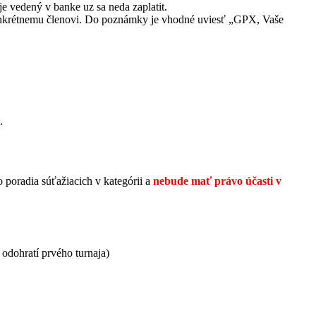
 je vedený v banke uz sa neda zaplatit.
konkrétnemu členovi. Do poznámky je vhodné uviesť „GPX, Vaše
.
poradia súťažiacich v kategórii a
nebude mať právo účasti v
 odohratí prvého turnaja)