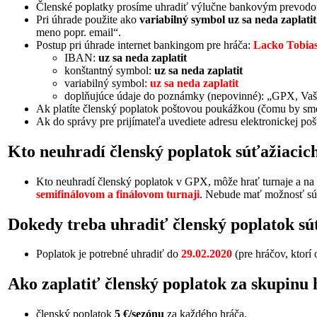
Členské poplatky prosíme uhradiť výlučne bankovým prevod
Pri úhrade použite ako
variabilný symbol uz sa neda zaplatit
meno popr. email“.
Postup pri úhrade internet bankingom pre hráča:
Lacko Tobia
IBAN:
uz sa neda zaplatit
konštantný symbol:
uz sa neda zaplatit
variabilný symbol:
uz sa neda zaplatit
doplňujúce údaje do poznámky (nepovinné): „GPX, Vaš
Ak platíte členský poplatok poštovou poukážkou (čomu by sme s
Ak do správy pre prijímateľa uvediete adresu elektronickej po
Kto neuhradí členský poplatok súťažiacic
Kto neuhradí členský poplatok v GPX, môže hrať turnaje a na 
semifinálovom a finálovom turnaji
. Nebude mať možnosť sú
Dokedy treba uhradiť členský poplatok s
Poplatok je potrebné uhradiť do
29.02.2020
(pre hráčov, ktorí 
Ako zaplatiť členský poplatok za skupinu 
členský poplatok
5 €/sezónu
za každého hráča.