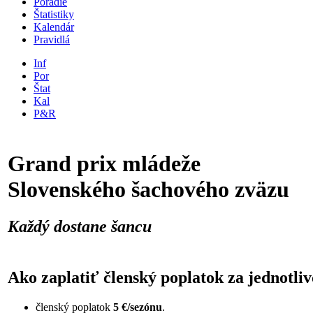
Poradie
Štatistiky
Kalendár
Pravidlá
Inf
Por
Štat
Kal
P&R
Grand prix mládeže
Slovenského šachového zväzu
Každý dostane šancu
Ako zaplatiť členský poplatok za jednotliv
členský poplatok
5 €/sezónu
.