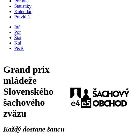
Poradie
Štatistiky
Kalendár
Pravidlá
Inf
Por
Štat
Kal
P&R
Grand prix
mládeže
Slovenského
šachového
zväzu
Každý dostane šancu