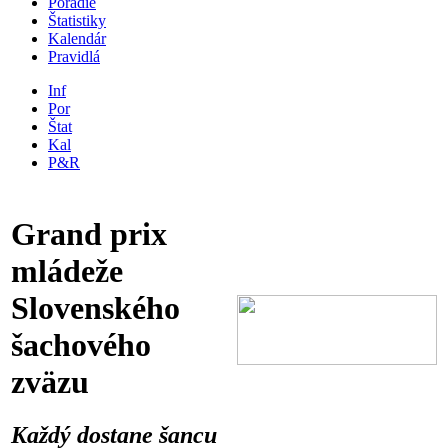
Poradie
Štatistiky
Kalendár
Pravidlá
Inf
Por
Štat
Kal
P&R
Grand prix
mládeže
Slovenského
šachového
zväzu
Každý dostane šancu