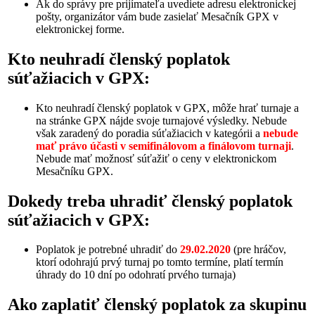
Ak do správy pre prijímateľa uvediete adresu elektronickej
pošty, organizátor vám bude zasielať Mesačník GPX v
elektronickej forme.
Kto neuhradí členský poplatok
súťažiacich v GPX:
Kto neuhradí členský poplatok v GPX, môže hrať turnaje a
na stránke GPX nájde svoje turnajové výsledky. Nebude
však zaradený do poradia súťažiacich v kategórii a
nebude
mať právo účasti v semifinálovom a finálovom turnaji
.
Nebude mať možnosť súťažiť o ceny v elektronickom
Mesačníku GPX.
Dokedy treba uhradiť členský poplatok
súťažiacich v GPX:
Poplatok je potrebné uhradiť do
29.02.2020
(pre hráčov,
ktorí odohrajú prvý turnaj po tomto termíne, platí termín
úhrady do 10 dní po odohratí prvého turnaja)
Ako zaplatiť členský poplatok za skupinu