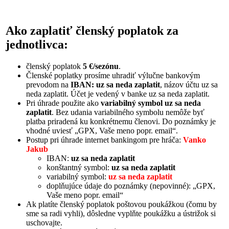
Ako zaplatiť členský poplatok za
jednotlivca:
členský poplatok
5 €/sezónu
.
Členské poplatky prosíme uhradiť výlučne bankovým
prevodom na
IBAN: uz sa neda zaplatit
, názov účtu uz sa
neda zaplatit. Účet je vedený v banke uz sa neda zaplatit.
Pri úhrade použite ako
variabilný symbol uz sa neda
zaplatit
. Bez udania variabilného symbolu nemôže byť
platba priradená ku konkrétnemu členovi. Do poznámky je
vhodné uviesť „GPX, Vaše meno popr. email“.
Postup pri úhrade internet bankingom pre hráča:
Vanko
Jakub
IBAN:
uz sa neda zaplatit
konštantný symbol:
uz sa neda zaplatit
variabilný symbol:
uz sa neda zaplatit
doplňujúce údaje do poznámky (nepovinné): „GPX,
Vaše meno popr. email“
Ak platíte členský poplatok poštovou poukážkou (čomu by
sme sa radi vyhli), dôsledne vyplňte poukážku a ústrižok si
uschovajte.