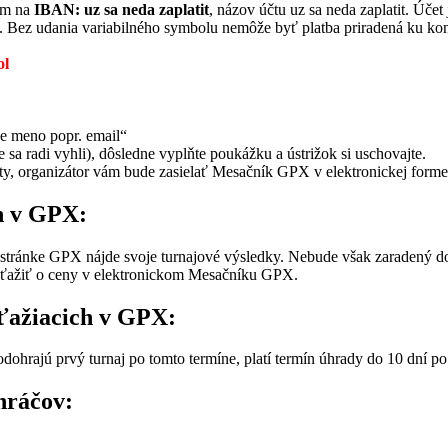
om na
IBAN: uz sa neda zaplatit
, názov účtu uz sa neda zaplatit. Účet
. Bez udania variabilného symbolu nemôže byť platba priradená ku 
ol
e meno popr. email“
a radi vyhli), dôsledne vyplňte poukážku a ústrižok si uschovajte.
šty, organizátor vám bude zasielať Mesačník GPX v elektronickej forme
h v GPX:
stránke GPX nájde svoje turnajové výsledky. Nebude však zaradený do 
ťažiť o ceny v elektronickom Mesačníku GPX.
úťažiacich v GPX:
odohrajú prvý turnaj po tomto termíne, platí termín úhrady do 10 dní po
hráčov: