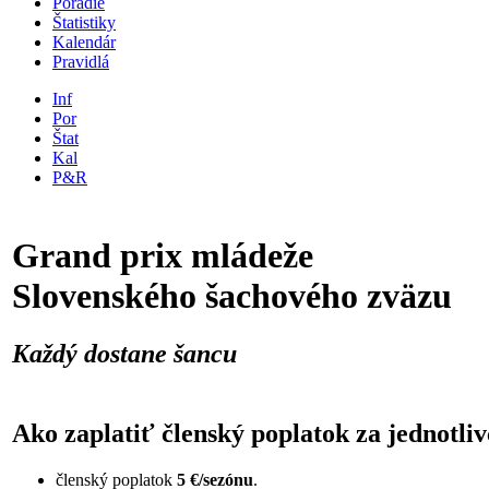
Poradie
Štatistiky
Kalendár
Pravidlá
Inf
Por
Štat
Kal
P&R
Grand prix mládeže
Slovenského šachového zväzu
Každý dostane šancu
Ako zaplatiť členský poplatok za jednotliv
členský poplatok
5 €/sezónu
.