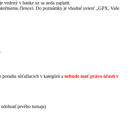
 je vedený v banke uz sa neda zaplatit.
konkrétnemu členovi. Do poznámky je vhodné uviesť „GPX, Vaše
.
poradia súťažiacich v kategórii a
nebude mať právo účasti v
 odohratí prvého turnaja)