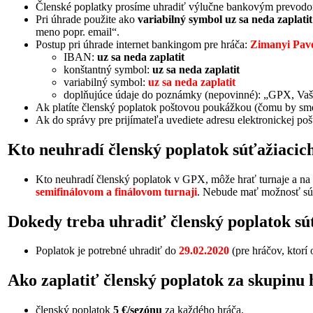
Členské poplatky prosíme uhradiť výlučne bankovým prevod
Pri úhrade použite ako
variabilný symbol uz sa neda zaplatit
meno popr. email“.
Postup pri úhrade internet bankingom pre hráča:
Zimanyi Pav
IBAN:
uz sa neda zaplatit
konštantný symbol:
uz sa neda zaplatit
variabilný symbol:
uz sa neda zaplatit
doplňujúce údaje do poznámky (nepovinné): „GPX, Vaš
Ak platíte členský poplatok poštovou poukážkou (čomu by sme s
Ak do správy pre prijímateľa uvediete adresu elektronickej po
Kto neuhradí členský poplatok súťažiacic
Kto neuhradí členský poplatok v GPX, môže hrať turnaje a na 
semifinálovom a finálovom turnaji
. Nebude mať možnosť sú
Dokedy treba uhradiť členský poplatok s
Poplatok je potrebné uhradiť do
29.02.2020
(pre hráčov, ktorí 
Ako zaplatiť členský poplatok za skupinu 
členský poplatok
5 €/sezónu
za každého hráča.