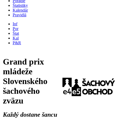
Poradie
Štatistiky
Kalendár
Pravidlá
Inf
Por
Štat
Kal
P&R
Grand prix
mládeže
Slovenského
šachového
zväzu
Každý dostane šancu