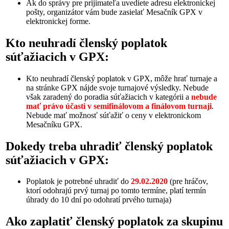
Ak do správy pre prijímateľa uvediete adresu elektronickej
pošty, organizátor vám bude zasielať Mesačník GPX v
elektronickej forme.
Kto neuhradí členský poplatok
súťažiacich v GPX:
Kto neuhradí členský poplatok v GPX, môže hrať turnaje a
na stránke GPX nájde svoje turnajové výsledky. Nebude
však zaradený do poradia súťažiacich v kategórii a
nebude
mať právo účasti v semifinálovom a finálovom turnaji
.
Nebude mať možnosť súťažiť o ceny v elektronickom
Mesačníku GPX.
Dokedy treba uhradiť členský poplatok
súťažiacich v GPX:
Poplatok je potrebné uhradiť do
29.02.2020
(pre hráčov,
ktorí odohrajú prvý turnaj po tomto termíne, platí termín
úhrady do 10 dní po odohratí prvého turnaja)
Ako zaplatiť členský poplatok za skupinu