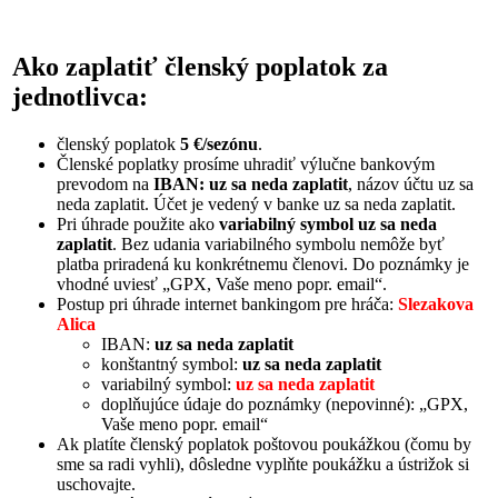
Ako zaplatiť členský poplatok za
jednotlivca:
členský poplatok
5 €/sezónu
.
Členské poplatky prosíme uhradiť výlučne bankovým
prevodom na
IBAN: uz sa neda zaplatit
, názov účtu uz sa
neda zaplatit. Účet je vedený v banke uz sa neda zaplatit.
Pri úhrade použite ako
variabilný symbol uz sa neda
zaplatit
. Bez udania variabilného symbolu nemôže byť
platba priradená ku konkrétnemu členovi. Do poznámky je
vhodné uviesť „GPX, Vaše meno popr. email“.
Postup pri úhrade internet bankingom pre hráča:
Slezakova
Alica
IBAN:
uz sa neda zaplatit
konštantný symbol:
uz sa neda zaplatit
variabilný symbol:
uz sa neda zaplatit
doplňujúce údaje do poznámky (nepovinné): „GPX,
Vaše meno popr. email“
Ak platíte členský poplatok poštovou poukážkou (čomu by
sme sa radi vyhli), dôsledne vyplňte poukážku a ústrižok si
uschovajte.