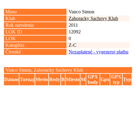
Meno
Vanco Simon
Klub
Zahoracky Sachovy Klub
Rok narodenia
2011
LOK ID
12092
LOK
0
Kategória
Z-C
Členské
Nezaplatené - vygeneruj platbu
Vanco Simon, Zahoracky Sachovy Klub
GPX
GPX
Dátum
Turnaj
Mesto
Body
B
Miesto
M
Gpx
Typ
body
typ