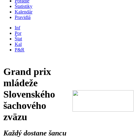
Poradie
Štatistiky
Kalendár
Pravidlá
Inf
Por
Štat
Kal
P&R
Grand prix
mládeže
Slovenského
šachového
zväzu
Každý dostane šancu