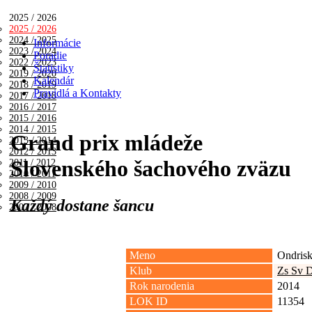
2025 / 2026
2025 / 2026
2024 / 2025
Informácie
2023 / 2024
Poradie
2022 / 2023
Štatistiky
2019 / 2020
Kalendár
2018 / 2019
Pravidlá a Kontakty
2017 / 2018
2016 / 2017
2015 / 2016
2014 / 2015
Grand prix mládeže
2013 / 2014
2012 / 2013
Slovenského šachového zväzu
2011 / 2012
2010 / 2011
2009 / 2010
2008 / 2009
Každý dostane šancu
2007 / 2008
Meno
Ondris
Klub
Zs Sv 
Rok narodenia
2014
LOK ID
11354