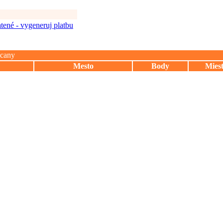
tené - vygeneruj platbu
lcany
Mesto
Body
Mies