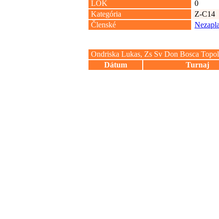
LOK
0
Kategória
Z-C14
Členské
Nezapla
Ondriska Lukas, Zs Sv Don Bosca Topo
Dátum
Turnaj