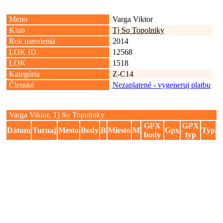
Meno
Varga Viktor
Klub
Tj So Topolniky
Rok narodenia
2014
LOK ID
12568
LOK
1518
Kategória
Z-C14
Členské
Nezaplatené - vygeneruj platbu
Varga Viktor, Tj So Topolniky
GPX
GPX
Dátum
Turnaj
Mesto
Body
B
Miesto
M
Gpx
Typ
body
typ