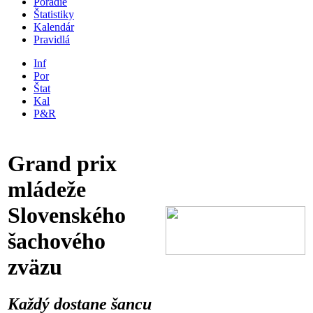
Poradie
Štatistiky
Kalendár
Pravidlá
Inf
Por
Štat
Kal
P&R
Grand prix
mládeže
Slovenského
šachového
zväzu
Každý dostane šancu