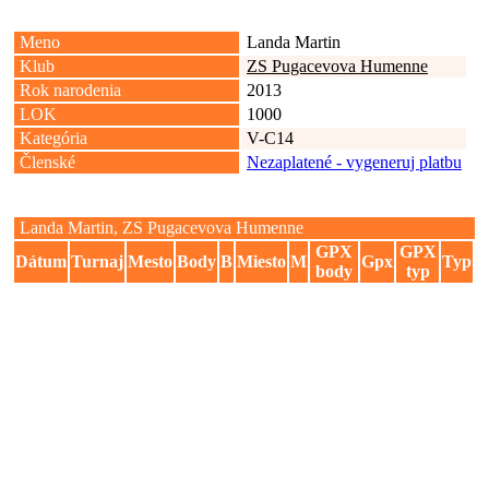
Meno
Landa Martin
Klub
ZS Pugacevova Humenne
Rok narodenia
2013
LOK
1000
Kategória
V-C14
Členské
Nezaplatené - vygeneruj platbu
Landa Martin, ZS Pugacevova Humenne
GPX
GPX
Dátum
Turnaj
Mesto
Body
B
Miesto
M
Gpx
Typ
body
typ