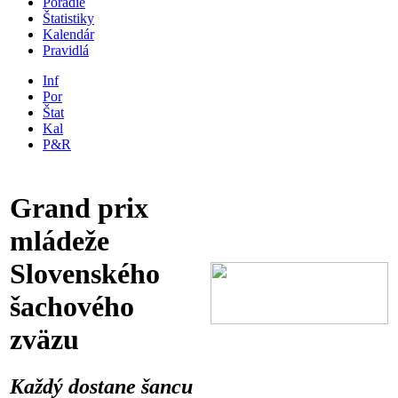
Poradie
Štatistiky
Kalendár
Pravidlá
Inf
Por
Štat
Kal
P&R
Grand prix
mládeže
Slovenského
šachového
zväzu
Každý dostane šancu