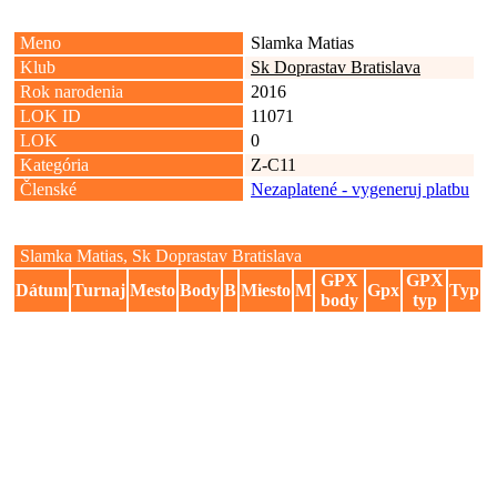
Meno
Slamka Matias
Klub
Sk Doprastav Bratislava
Rok narodenia
2016
LOK ID
11071
LOK
0
Kategória
Z-C11
Členské
Nezaplatené - vygeneruj platbu
Slamka Matias, Sk Doprastav Bratislava
GPX
GPX
Dátum
Turnaj
Mesto
Body
B
Miesto
M
Gpx
Typ
body
typ