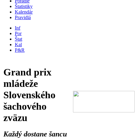
Poradie
Štatistiky
Kalendár
Pravidlá
Inf
Por
Štat
Kal
P&R
Grand prix
mládeže
Slovenského
šachového
zväzu
Každý dostane šancu