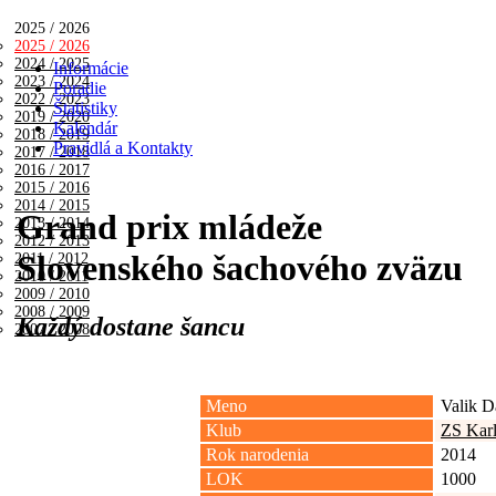
2025 / 2026
2025 / 2026
2024 / 2025
Informácie
2023 / 2024
Poradie
2022 / 2023
Štatistiky
2019 / 2020
Kalendár
2018 / 2019
Pravidlá a Kontakty
2017 / 2018
2016 / 2017
2015 / 2016
2014 / 2015
Grand prix mládeže
2013 / 2014
2012 / 2013
Slovenského šachového zväzu
2011 / 2012
2010 / 2011
2009 / 2010
2008 / 2009
Každý dostane šancu
2007 / 2008
Meno
Valik D
Klub
ZS Karl
Rok narodenia
2014
LOK
1000