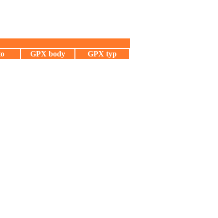
to
GPX body
GPX typ