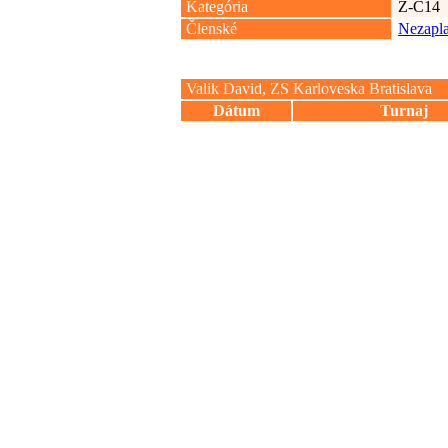
Kategória
Z-C14
Členské
Nezapla
Valik David, ZS Karloveska Bratislava
Dátum
Turnaj