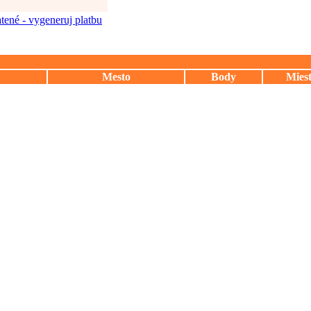
tené - vygeneruj platbu
Mesto
Body
Mies