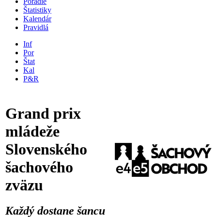
Poradie
Štatistiky
Kalendár
Pravidlá
Inf
Por
Štat
Kal
P&R
Grand prix
mládeže
Slovenského
šachového
zväzu
Každý dostane šancu