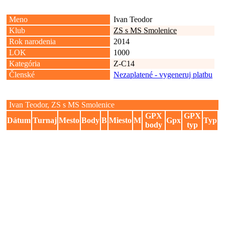
Meno
Ivan Teodor
Klub
ZS s MS Smolenice
Rok narodenia
2014
LOK
1000
Kategória
Z-C14
Členské
Nezaplatené - vygeneruj platbu
Ivan Teodor, ZS s MS Smolenice
GPX
GPX
Dátum
Turnaj
Mesto
Body
B
Miesto
M
Gpx
Typ
body
typ