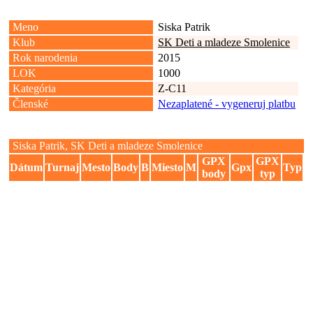
Meno
Siska Patrik
Klub
SK Deti a mladeze Smolenice
Rok narodenia
2015
LOK
1000
Kategória
Z-C11
Členské
Nezaplatené - vygeneruj platbu
Siska Patrik, SK Deti a mladeze Smolenice
GPX
GPX
Dátum
Turnaj
Mesto
Body
B
Miesto
M
Gpx
Typ
body
typ