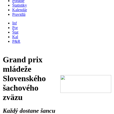
Poradie
Štatistiky
Kalendár
Pravidlá
Inf
Por
Štat
Kal
P&R
Grand prix
mládeže
Slovenského
šachového
zväzu
Každý dostane šancu