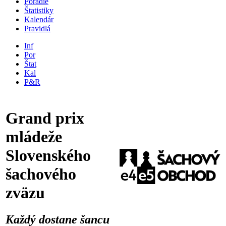
Poradie
Štatistiky
Kalendár
Pravidlá
Inf
Por
Štat
Kal
P&R
Grand prix
mládeže
Slovenského
šachového
zväzu
Každý dostane šancu