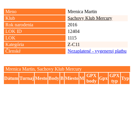
Meno
Mrenica Martin
Klub
Sachovy Klub Mercury
Rok narodenia
2016
LOK ID
12404
LOK
1115
Kategória
Z-C11
Členské
Nezaplatené - vygeneruj platbu
Mrenica Martin, Sachovy Klub Mercury
GPX
GPX
Dátum
Turnaj
Mesto
Body
B
Miesto
M
Gpx
Typ
body
typ